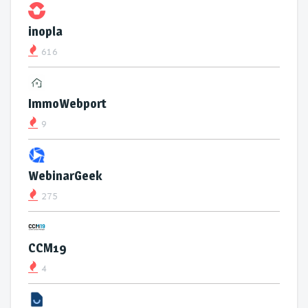
inopla
616
ImmoWebport
9
WebinarGeek
275
CCM19
4