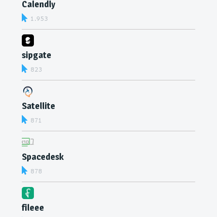
Calendly
1.953
sipgate
823
Satellite
871
Spacedesk
878
fileee