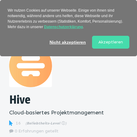
Verzeichnis
Wir nutzen Cookies auf unserer Webseite. Einige von ihnen sind
notwendig, während andere uns helfen, diese Webseite und ihr
Nutzererlebnis zu verbessern (Statistiken, Komfort, Personalisierung).
Mehr dazu in unserer
Datenschutzerklärung
.
Startseite
>
Kategorie
> Hive
Akzeptieren
Nicht akzeptieren
Hive
Cloud-basiertes Projektmanagement
16
(
Beliebtheits-Level
ⓘ
)
0 Erfahrungen geteilt