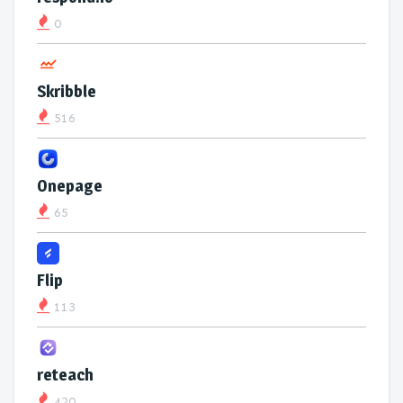
0
Skribble
516
Onepage
65
Flip
113
reteach
420