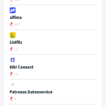
alfima
467
Listflix
12
Kibi Connect
16
Patronus Datenservice
4