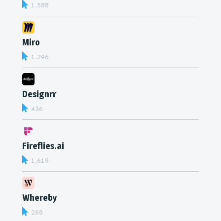
1.588
Miro
1.296
Designrr
436
Fireflies.ai
1.619
Whereby
268