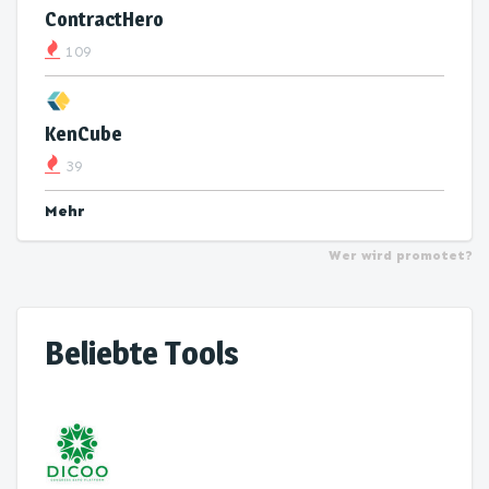
ContractHero
109
KenCube
39
Mehr
Wer wird promotet?
Beliebte Tools