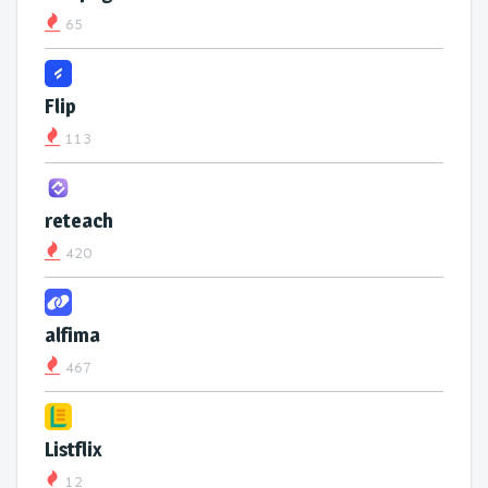
65
Flip
113
reteach
420
alfima
467
Listflix
12