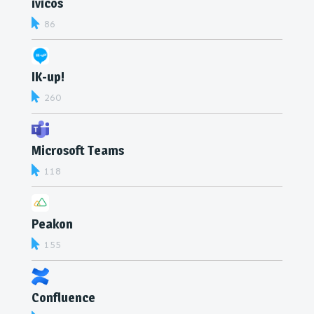
ivicos
86
IK-up!
260
Microsoft Teams
118
Peakon
155
Confluence