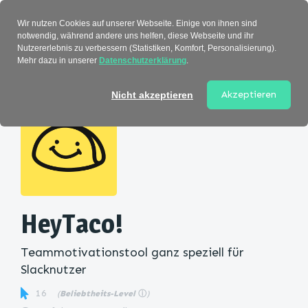
Verzeichnis
Wir nutzen Cookies auf unserer Webseite. Einige von ihnen sind
notwendig, während andere uns helfen, diese Webseite und ihr
Nutzererlebnis zu verbessern (Statistiken, Komfort, Personalisierung).
Mehr dazu in unserer
Datenschutzerklärung
.
Startseite
>
Kategorie
> HeyTaco!
Akzeptieren
Nicht akzeptieren
HeyTaco!
Teammotivationstool ganz speziell für
Slacknutzer
16
(
Beliebtheits-Level
ⓘ
)