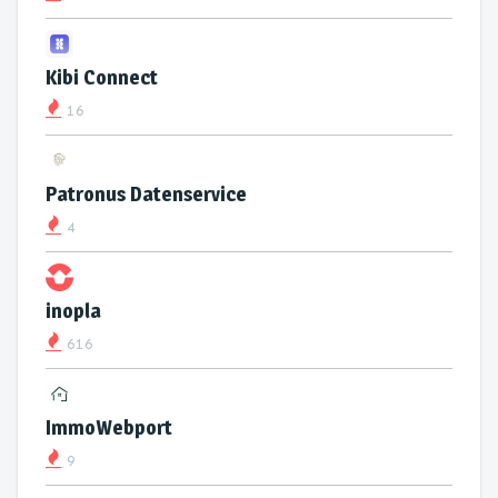
Kibi Connect
16
Patronus Datenservice
4
inopla
616
ImmoWebport
9