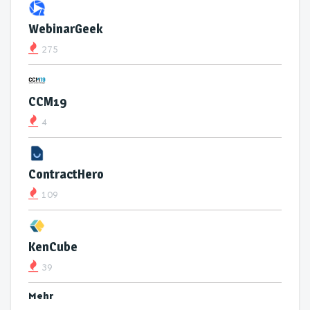
WebinarGeek
275
CCM19
4
ContractHero
109
KenCube
39
Mehr