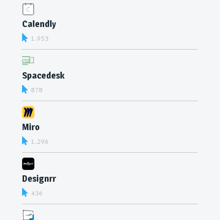
Calendly
1.953
Spacedesk
878
Miro
1.296
Designrr
436