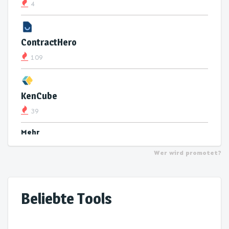
4
ContractHero
109
KenCube
39
Mehr
Wer wird promotet?
Beliebte Tools