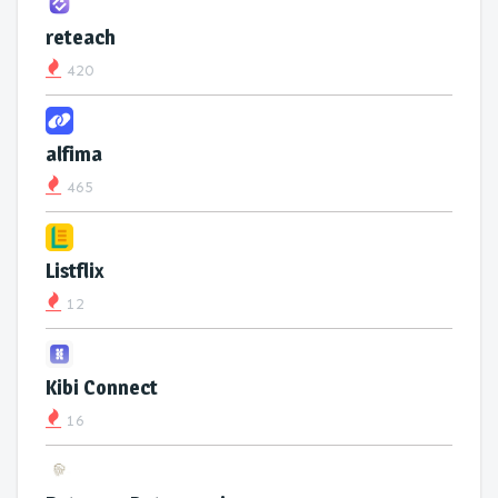
reteach
420
alfima
465
Listflix
12
Kibi Connect
16