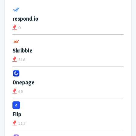
respond.io
0
Skribble
516
Onepage
65
Flip
113