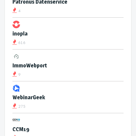
Patronus Datenservice
4
inopla
616
ImmoWebport
9
WebinarGeek
275
CCM19