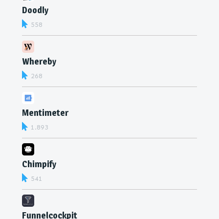
Doodly
558
Whereby
268
Mentimeter
1.893
Chimpify
541
Funnelcockpit