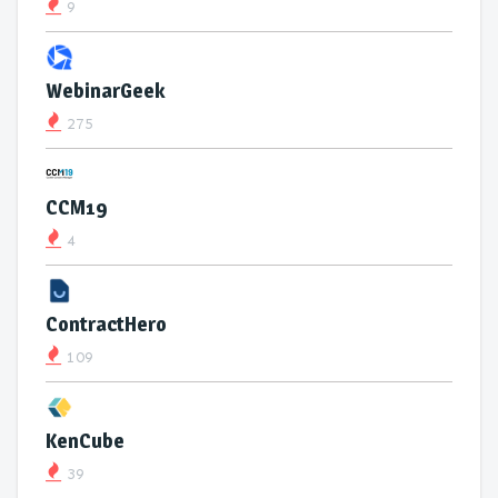
9
WebinarGeek
275
CCM19
4
ContractHero
109
KenCube
39