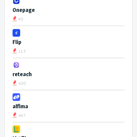
Onepage
65
Flip
113
reteach
420
alfima
467