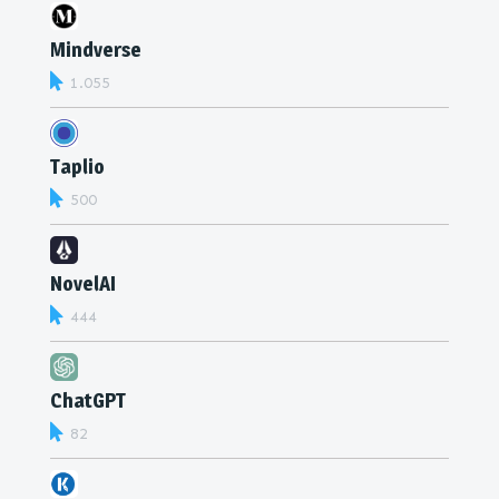
Mindverse
1.055
Taplio
500
NovelAI
444
ChatGPT
82