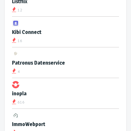
Listflix
12
Kibi Connect
16
Patronus Datenservice
4
inopla
616
ImmoWebport