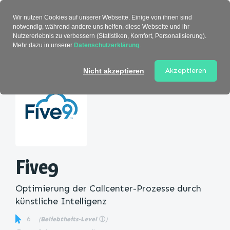
Verzeichnis
Wir nutzen Cookies auf unserer Webseite. Einige von ihnen sind
notwendig, während andere uns helfen, diese Webseite und ihr
Nutzererlebnis zu verbessern (Statistiken, Komfort, Personalisierung).
Mehr dazu in unserer
Datenschutzerklärung
.
Startseite
>
Kategorie
> Five9
Akzeptieren
Nicht akzeptieren
Five9
Optimierung der Callcenter-Prozesse durch
künstliche Intelligenz
6
(
Beliebtheits-Level
ⓘ
)