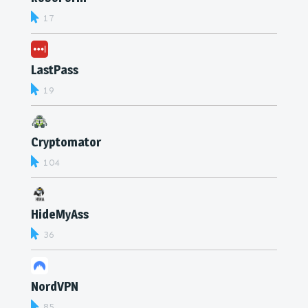
17
LastPass
19
Cryptomator
104
HideMyAss
36
NordVPN
85