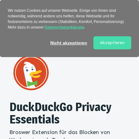
Verzeichnis
Wir nutzen Cookies auf unserer Webseite. Einige von ihnen sind
notwendig, während andere uns helfen, diese Webseite und ihr
Nutzererlebnis zu verbessern (Statistiken, Komfort, Personalisierung).
Mehr dazu in unserer
Datenschutzerklärung
.
Startseite
>
Kategorie
> DuckDuckGo Privacy
Essentials
Akzeptieren
Nicht akzeptieren
DuckDuckGo Privacy
Essentials
Broswer Extension für das Blocken von