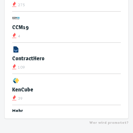
275
CCM19
4
ContractHero
109
KenCube
39
Mehr
Wer wird promotet?