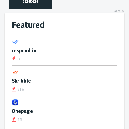
SENDEN
Anzeige
Featured
respond.io
0
Skribble
516
Onepage
65