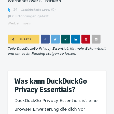
Werbenetzwerk-Trackern
29
(
Beliebtheits-Level
ⓘ
)
0 Erfahrungen geteilt
Werbehinweis
SHARES
Teile DuckDuckGo Privacy Essentials für mehr Bekanntheit
und um es im Ranking steigen zu lassen.
Was kann DuckDuckGo
Privacy Essentials?
DuckDuckGo Privacy Essentials ist eine
Browser Erweiterung die dich vor