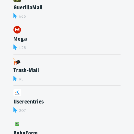
GuerillaMail
665
Mega
128
Trash-Mail
95
Usercentrics
207
RoboForm