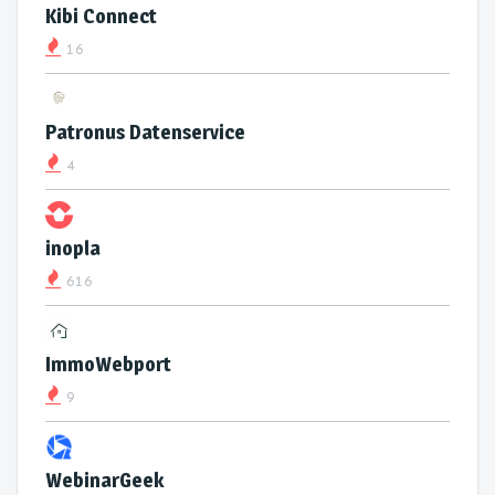
Kibi Connect
16
Patronus Datenservice
4
inopla
616
ImmoWebport
9
WebinarGeek