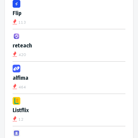
Flip
113
reteach
420
alfima
464
Listflix
12