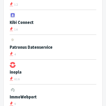
12
Kibi Connect
16
Patronus Datenservice
4
inopla
616
ImmoWebport
9