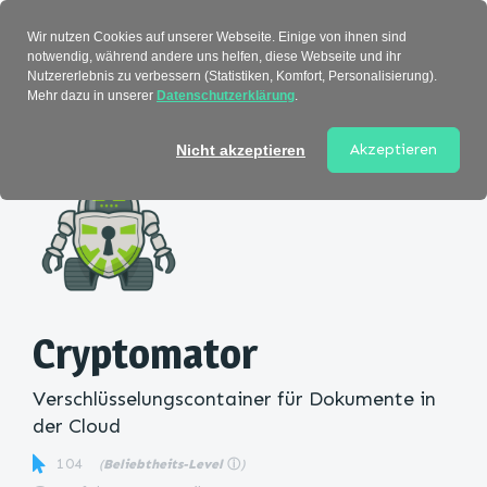
Verzeichnis
Wir nutzen Cookies auf unserer Webseite. Einige von ihnen sind
notwendig, während andere uns helfen, diese Webseite und ihr
Nutzererlebnis zu verbessern (Statistiken, Komfort, Personalisierung).
Mehr dazu in unserer
Datenschutzerklärung
.
Startseite
>
Kategorie
> Cryptomator
Akzeptieren
Nicht akzeptieren
Cryptomator
Verschlüsselungscontainer für Dokumente in
der Cloud
104
(
Beliebtheits-Level
ⓘ
)