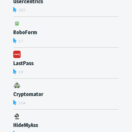
Usercentrics
207
RoboForm
17
LastPass
19
Cryptomator
104
HideMyAss