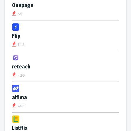
Onepage
65
Flip
113
reteach
420
alfima
465
Listflix