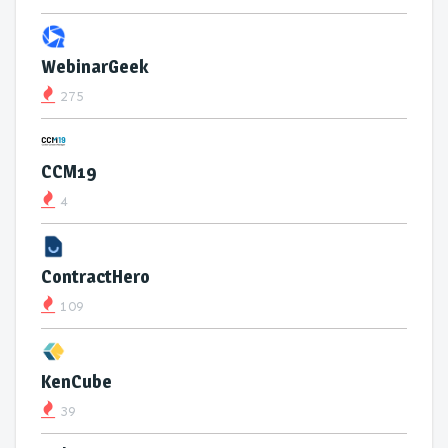
WebinarGeek
275
CCM19
4
ContractHero
109
KenCube
39