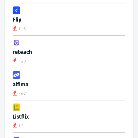
Flip
113
reteach
420
alfima
467
Listflix
12