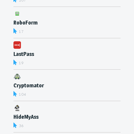
207
RoboForm
17
LastPass
19
Cryptomator
104
HideMyAss
36