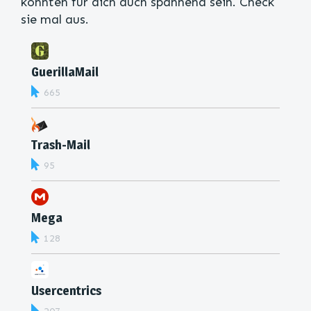
könnten für dich auch spannend sein. Check
sie mal aus.
GuerillaMail
665
Trash-Mail
95
Mega
128
Usercentrics