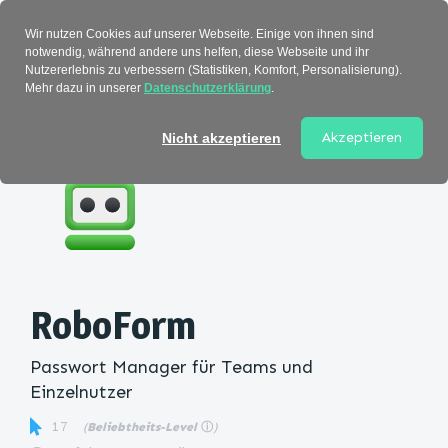
Verzeichnis
Wir nutzen Cookies auf unserer Webseite. Einige von ihnen sind
notwendig, während andere uns helfen, diese Webseite und ihr
Nutzererlebnis zu verbessern (Statistiken, Komfort, Personalisierung).
Mehr dazu in unserer
Datenschutzerklärung
.
Startseite
>
Kategorie
> RoboForm
Akzeptieren
Nicht akzeptieren
RoboForm
Passwort Manager für Teams und
Einzelnutzer
17
(
Beliebtheits-Level
ⓘ
)