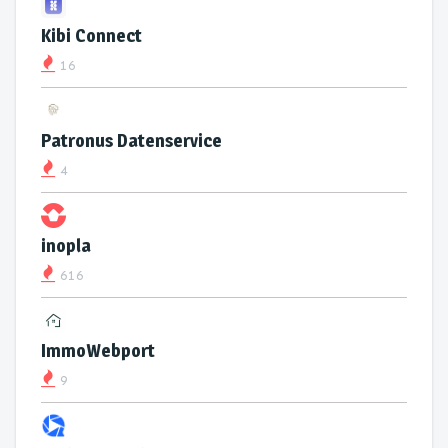
Kibi Connect
16
Patronus Datenservice
4
inopla
616
ImmoWebport
9