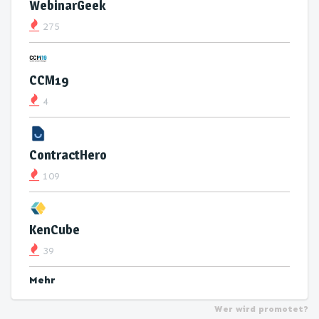
WebinarGeek
275
CCM19
4
ContractHero
109
KenCube
39
Mehr
Wer wird promotet?