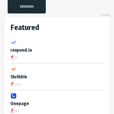
SENDEN
Anzeige
Featured
respond.io
0
Skribble
516
Onepage
65