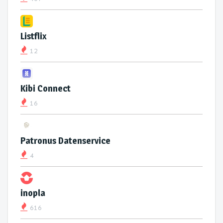
Listflix
12
Kibi Connect
16
Patronus Datenservice
4
inopla
616