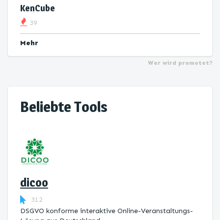
KenCube
39
Mehr
Wer wird promotet?
Beliebte Tools
dicoo
312
DSGVO konforme interaktive Online-Veranstaltungs-