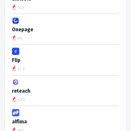
516
Onepage
65
Flip
113
reteach
420
alfima
467