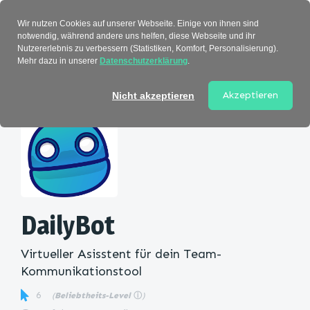
Verzeichnis
Wir nutzen Cookies auf unserer Webseite. Einige von ihnen sind
notwendig, während andere uns helfen, diese Webseite und ihr
Nutzererlebnis zu verbessern (Statistiken, Komfort, Personalisierung).
Mehr dazu in unserer
Datenschutzerklärung
.
Startseite
>
Kategorie
> DailyBot
Akzeptieren
Nicht akzeptieren
DailyBot
Virtueller Asisstent für dein Team-
Kommunikationstool
6
(
Beliebtheits-Level
ⓘ
)