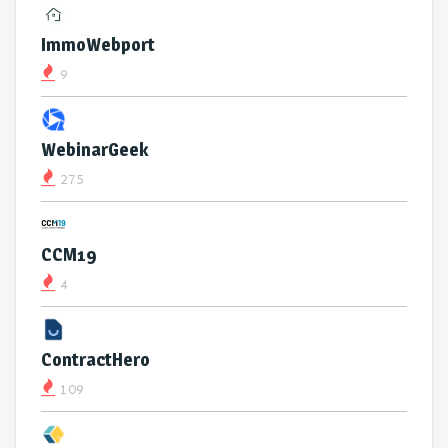
ImmoWebport
9
WebinarGeek
275
CCM19
4
ContractHero
109