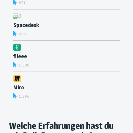
871
Spacedesk
878
fileee
1.588
Miro
1.296
Welche Erfahrungen hast du