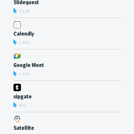
Slidequest
3.136
Calendly
1.953
Google Meet
1.520
sipgate
823
Satellite