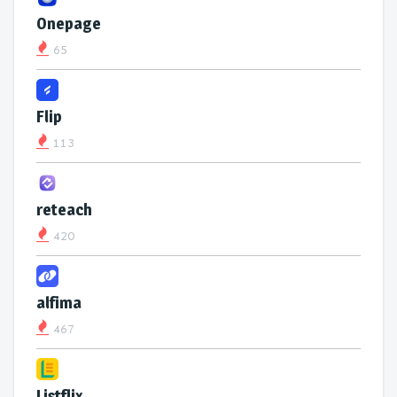
Onepage
65
Flip
113
reteach
420
alfima
467
Listflix