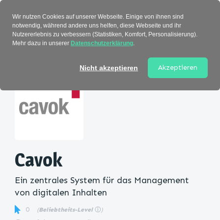
Verzeichnis
Wir nutzen Cookies auf unserer Webseite. Einige von ihnen sind
notwendig, während andere uns helfen, diese Webseite und ihr
Nutzererlebnis zu verbessern (Statistiken, Komfort, Personalisierung).
Mehr dazu in unserer
Datenschutzerklärung
.
Startseite
>
Kategorie
> Cavok
Akzeptieren
Nicht akzeptieren
Cavok
Ein zentrales System für das Management
von digitalen Inhalten
0
(
Beliebtheits-Level
ⓘ
)