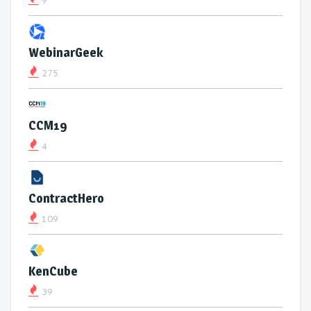
9
WebinarGeek
275
CCM19
4
ContractHero
109
KenCube
39