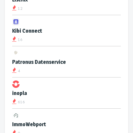
12
Kibi Connect
16
Patronus Datenservice
4
inopla
616
ImmoWebport