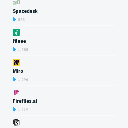
Spacedesk
878
fileee
1.588
Miro
1.296
Fireflies.ai
1.619