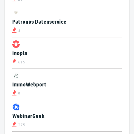
Patronus Datenservice
4
inopla
616
ImmoWebport
9
WebinarGeek
275