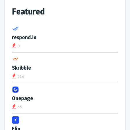
Featured
respond.io
0
Skribble
516
Onepage
65
Flip