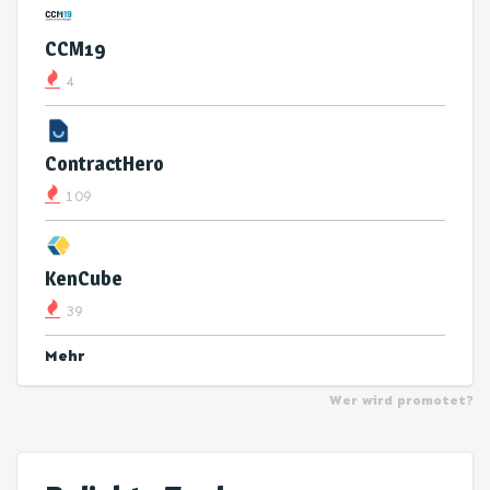
CCM19
4
ContractHero
109
KenCube
39
Mehr
Wer wird promotet?