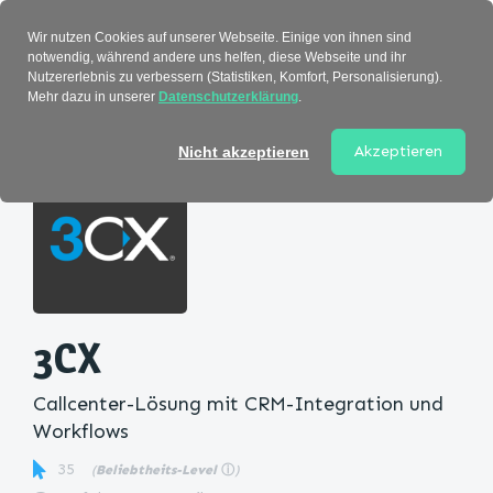
Verzeichnis
Wir nutzen Cookies auf unserer Webseite. Einige von ihnen sind
notwendig, während andere uns helfen, diese Webseite und ihr
Nutzererlebnis zu verbessern (Statistiken, Komfort, Personalisierung).
Mehr dazu in unserer
Datenschutzerklärung
.
Startseite
>
Kategorie
> 3CX
Akzeptieren
Nicht akzeptieren
3CX
Callcenter-Lösung mit CRM-Integration und
Workflows
35
(
Beliebtheits-Level
ⓘ
)