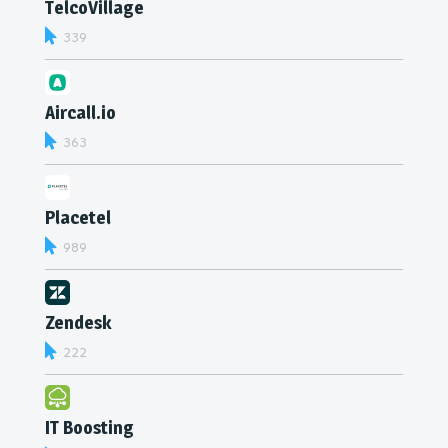
TelcoVillage
339
Aircall.io
363
Placetel
989
Zendesk
222
IT Boosting