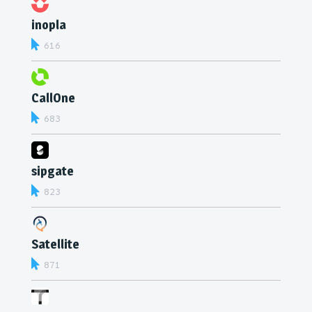
inopla
616
CallOne
683
sipgate
823
Satellite
871