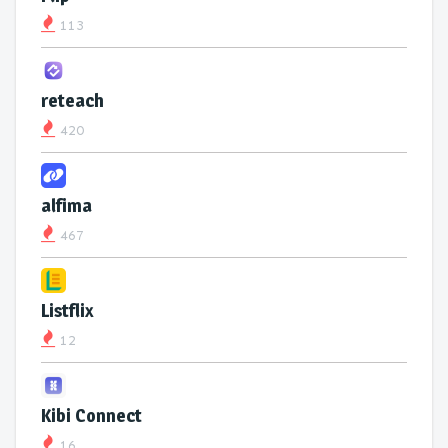
113
reteach
420
alfima
467
Listflix
12
Kibi Connect
16