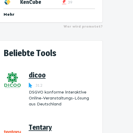
KenCube
39
Mehr
Wer wird promotet?
Beliebte Tools
dicoo
312
DSGVO konforme interaktive
Online-Veranstaltungs-Lösung
aus Deutschland
Tentary