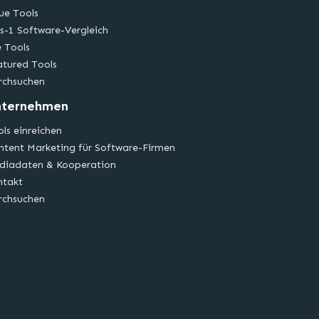
ue Tools
s-1 Software-Vergleich
e Tools
atured Tools
rchsuchen
nternehmen
ls einreichen
ntent Marketing für Software-Firmen
diadaten & Kooperation
ntakt
rchsuchen