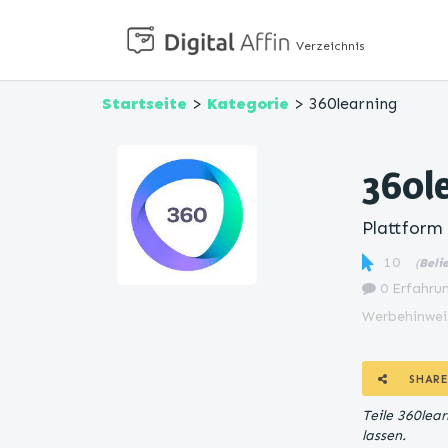
Verzeichnis
Startseite
>
Kategorie
> 360learning
360l
Plattform 
10
(
Beli
0 Erfahrun
Werbehinwei
SHARE
Teile 360lea
lassen.