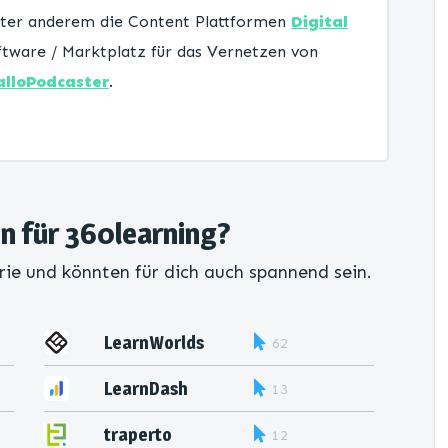
unter anderem die Content Plattformen
Digital
tware / Marktplatz für das Vernetzen von
alloPodcaster
.
en für 360learning?
rie und könnten für dich auch spannend sein.
LearnWorlds
62
LearnDash
13
traperto
12