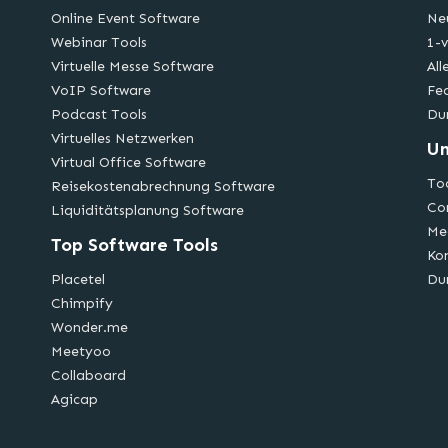
Online Event Software
Ne
Webinar Tools
1-v
Virtuelle Messe Software
All
VoIP Software
Fe
Podcast Tools
Du
Virtuelles Netzwerken
U
Virtual Office Software
Too
Reisekostenabrechnung Software
Co
Liquiditätsplanung Software
Me
Top Software Tools
Ko
Placetel
Du
Chimpify
Wonder.me
Meetyoo
Collaboard
Agicap