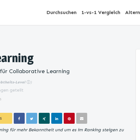
Durchsuchen
1-vs-1 Vergleich
Alter
earning
für Collaborative Learning
ebtheits-Level
ⓘ
)
gen geteilt
s
S
rning für mehr Bekanntheit und um es im Ranking steigen zu