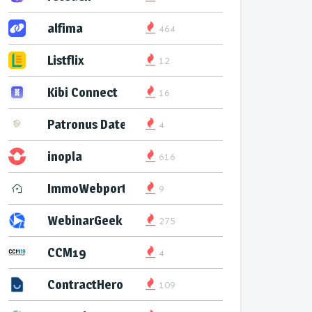
alfima
464
Listflix
12
Kibi Connect
16
Patronus Datenservice
4
inopla
616
ImmoWebport
9
WebinarGeek
275
CCM19
4
ContractHero
109