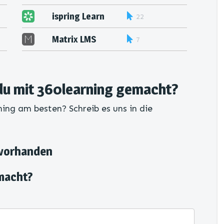
ispring Learn
22
Matrix LMS
7
du mit 360learning gemacht?
ing am besten? Schreib es uns in die
 vorhanden
macht?