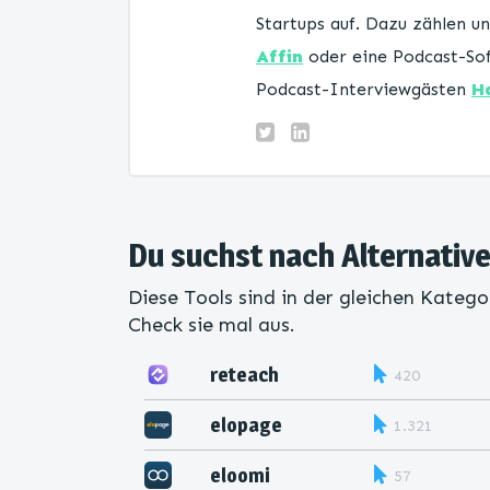
Startups auf. Dazu zählen 
Affin
oder eine Podcast-Sof
Podcast-Interviewgästen
H
Du suchst nach Alternativ
Diese Tools sind in der gleichen Katego
Check sie mal aus.
reteach
420
elopage
1.321
eloomi
57