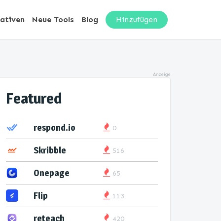
nativen
Neue Tools
Blog
Hinzufügen
Anzeige
Featured
respond.io
0
Skribble
516
Onepage
65
Flip
113
reteach
420