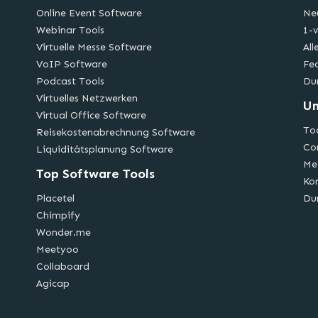
Online Event Software
Ne
Webinar Tools
1-v
Virtuelle Messe Software
All
VoIP Software
Fe
Podcast Tools
Du
Virtuelles Netzwerken
U
Virtual Office Software
Too
Reisekostenabrechnung Software
Co
Liquiditätsplanung Software
Me
Top Software Tools
Ko
Placetel
Du
Chimpify
Wonder.me
Meetyoo
Collaboard
Agicap