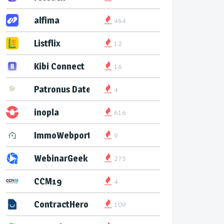
alfima
464
Listflix
12
Kibi Connect
16
Patronus Datenservice
4
inopla
616
ImmoWebport
9
WebinarGeek
275
CCM19
4
ContractHero
109