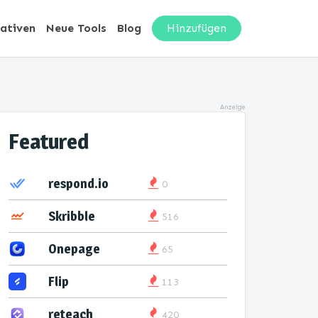
nativen
Neue Tools
Blog
Hinzufügen
Anzeige
Featured
respond.io
0
Skribble
516
Onepage
65
Flip
113
reteach
420