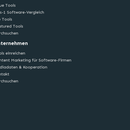
ue Tools
s-1 Software-Vergleich
e Tools
atured Tools
rchsuchen
nternehmen
ls einreichen
ntent Marketing für Software-Firmen
diadaten & Kooperation
ntakt
rchsuchen