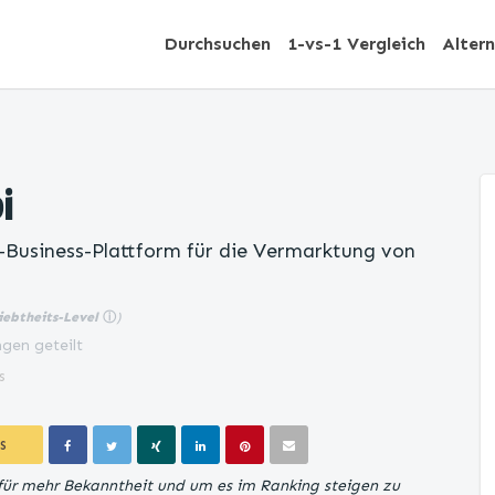
Durchsuchen
1-vs-1 Vergleich
Alter
i
e-Business-Plattform für die Vermarktung von
iebtheits-Level
ⓘ
)
gen geteilt
s
S
 für mehr Bekanntheit und um es im Ranking steigen zu