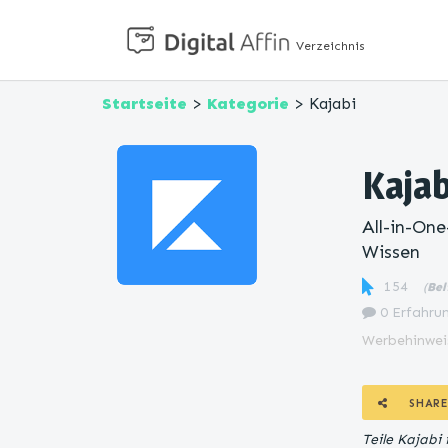
Verzeichnis
Startseite
>
Kategorie
> Kajabi
Kajab
All-in-On
Wissen
154
(
Bel
0 Erfahrun
Werbehinwei
SHARE
Teile Kajabi