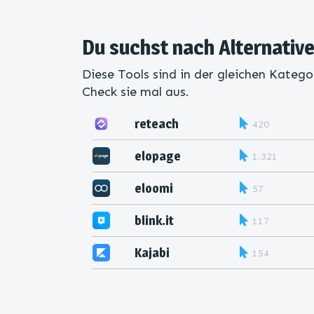
Du suchst nach Alternative
Diese Tools sind in der gleichen Katego
Check sie mal aus.
reteach
420
elopage
1.321
eloomi
57
blink.it
117
Kajabi
154