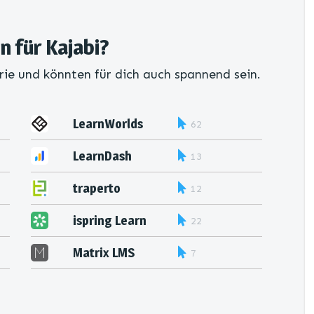
n für Kajabi?
rie und könnten für dich auch spannend sein.
LearnWorlds
62
LearnDash
13
traperto
12
ispring Learn
22
Matrix LMS
7