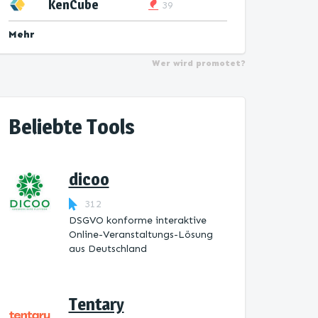
KenCube
39
Mehr
Wer wird promotet?
Beliebte Tools
dicoo
312
DSGVO konforme interaktive
Online-Veranstaltungs-Lösung
aus Deutschland
Tentary