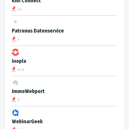
Kibi Connect
16
Patronus Datenservice
4
inopla
616
ImmoWebport
9
WebinarGeek