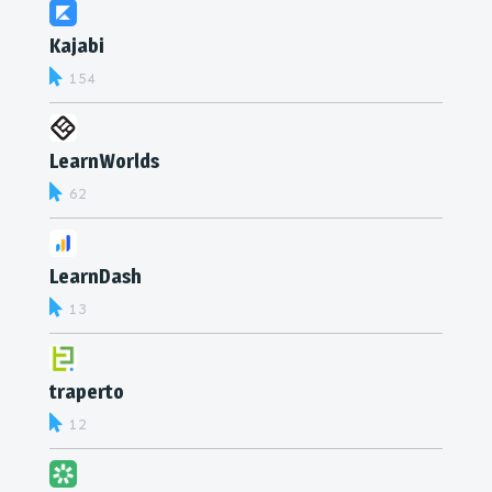
Kajabi
154
LearnWorlds
62
LearnDash
13
traperto
12