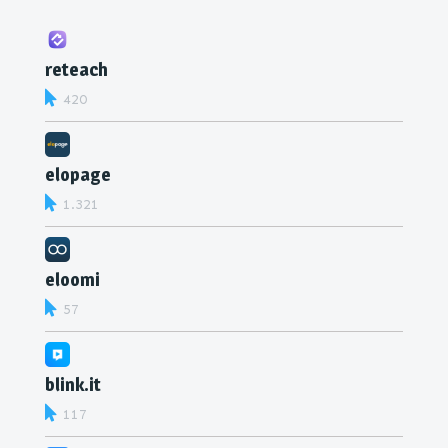
reteach
420
elopage
1.321
eloomi
57
blink.it
117