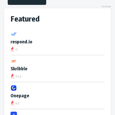
Anzeige
Featured
respond.io
0
Skribble
516
Onepage
65