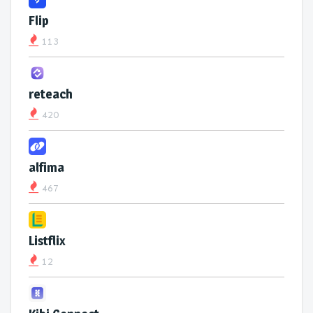
Flip
113
reteach
420
alfima
467
Listflix
12