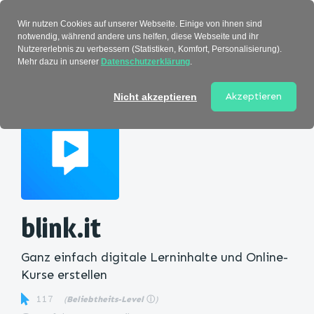
Verzeichnis
Wir nutzen Cookies auf unserer Webseite. Einige von ihnen sind
notwendig, während andere uns helfen, diese Webseite und ihr
Nutzererlebnis zu verbessern (Statistiken, Komfort, Personalisierung).
Mehr dazu in unserer
Datenschutzerklärung
.
Startseite
>
Kategorie
> blink.it
Akzeptieren
Nicht akzeptieren
blink.it
Ganz einfach digitale Lerninhalte und Online-
Kurse erstellen
117
(
Beliebtheits-Level
ⓘ
)