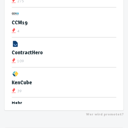
275
CCM19
4
ContractHero
109
KenCube
39
Mehr
Wer wird promotet?