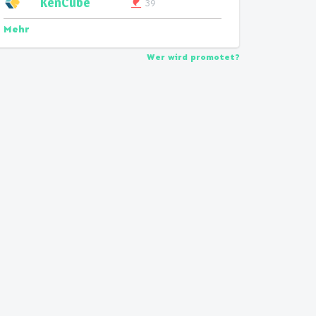
KenCube
39
Mehr
Wer wird promotet?