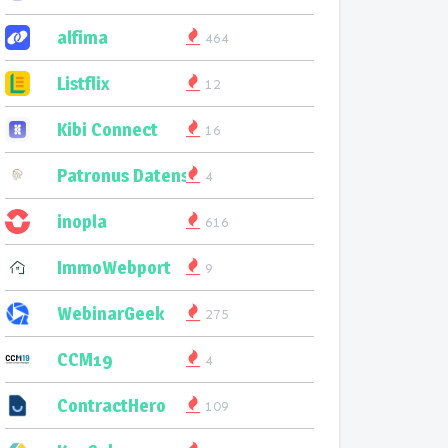
alfima
464
Listflix
12
Kibi Connect
16
Patronus Datenservice
4
inopla
616
ImmoWebport
9
WebinarGeek
275
CCM19
4
ContractHero
109