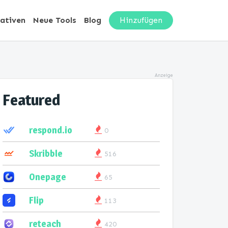
nativen
Neue Tools
Blog
Hinzufügen
Anzeige
Featured
respond.io
0
Skribble
516
Onepage
65
Flip
113
reteach
420