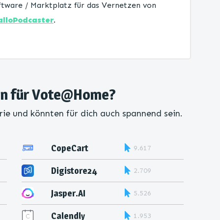
tware / Marktplatz für das Vernetzen von
alloPodcaster
.
ven für Vote@Home?
rie und könnten für dich auch spannend sein.
CopeCart
9.617
Digistore24
2.709
Jasper.AI
5.526
Calendly
1.953