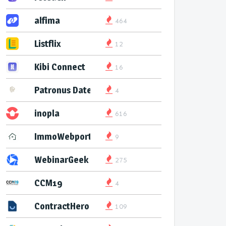
alfima
464
Listflix
12
Kibi Connect
16
Patronus Datenservice
4
inopla
616
ImmoWebport
9
WebinarGeek
275
CCM19
4
ContractHero
109