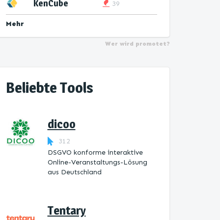
KenCube
39
Mehr
Wer wird promotet?
Beliebte Tools
dicoo
312
DSGVO konforme interaktive
Online-Veranstaltungs-Lösung
aus Deutschland
Tentary