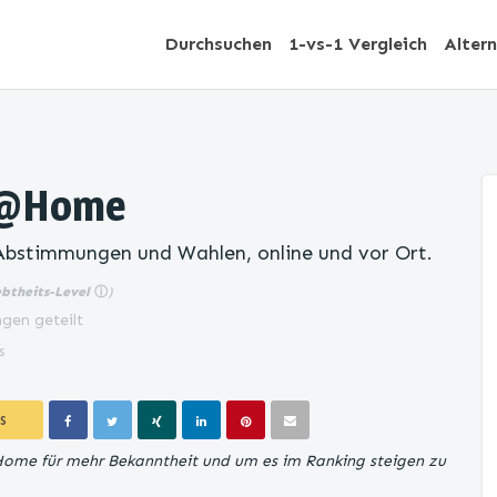
Durchsuchen
1-vs-1 Vergleich
Alter
e@Home
Abstimmungen und Wahlen, online und vor Ort.
ebtheits-Level
ⓘ
)
gen geteilt
s
S
Home für mehr Bekanntheit und um es im Ranking steigen zu