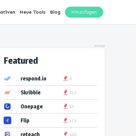
nativen
Neue Tools
Blog
Hinzufügen
Anzeige
Featured
respond.io
0
Skribble
516
Onepage
65
Flip
113
reteach
420