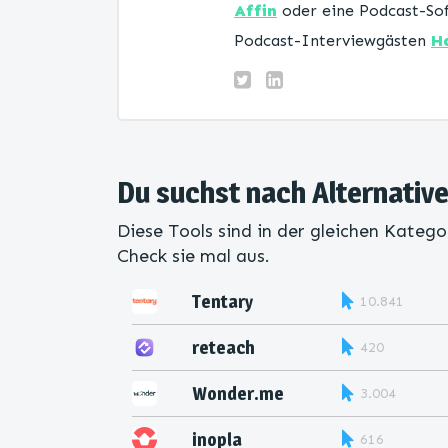
Affin
oder eine Podcast-Sof
Podcast-Interviewgästen
H
Du suchst nach Alternati
Diese Tools sind in der gleichen Katego
Check sie mal aus.
Tentary
10.841
reteach
420
Wonder.me
3.004
inopla
616