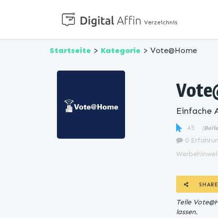
Verzeichnis
Startseite
>
Kategorie
> Vote@Home
Vot
Einfache 
45
(
Beli
0 Erfahrun
Werbehinwei
SHARE
Teile Vote@
lassen.