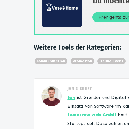
Du möchte
Hier gehts z
Weitere Tools der Kategorien:
Kommunikation
Promotion
Online Event
JAN SIEBERT
Jan
ist Gründer und Digital
Einsatz von Software im Rah
tomorrow web GmbH
baut 
Startups auf. Dazu zählen 