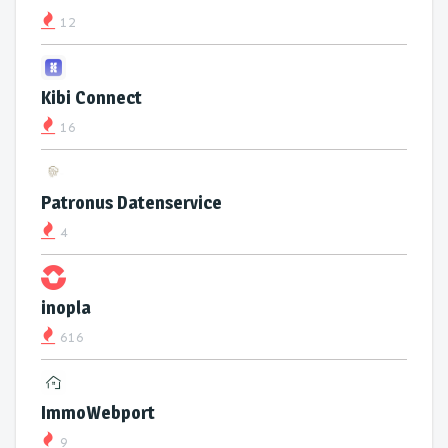
12
Kibi Connect
16
Patronus Datenservice
4
inopla
616
ImmoWebport
9