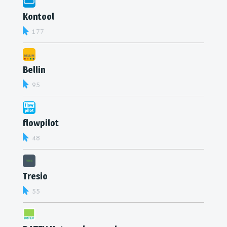
Kontool
177
Bellin
95
flowpilot
48
Tresio
55