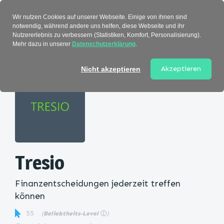
Verzeichnis
Wir nutzen Cookies auf unserer Webseite. Einige von ihnen sind
notwendig, während andere uns helfen, diese Webseite und ihr
Nutzererlebnis zu verbessern (Statistiken, Komfort, Personalisierung).
Mehr dazu in unserer
Datenschutzerklärung
.
Startseite
>
Kategorie
> Tresio
Akzeptieren
Nicht akzeptieren
Tresio
Finanzentscheidungen jederzeit treffen
können
55
(
Beliebtheits-Level
ⓘ
)