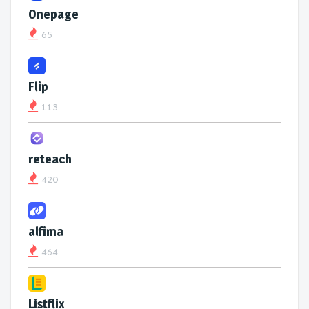
Onepage
65
Flip
113
reteach
420
alfima
464
Listflix