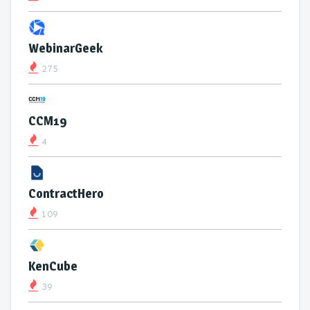
WebinarGeek
275
CCM19
4
ContractHero
109
KenCube
39