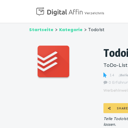
Verzeichnis
Startseite
>
Kategorie
> Todoist
Todo
ToDo-List
14
(
Beli
0 Erfahrun
Werbehinwei
SHARE
Teile Todois
lassen.