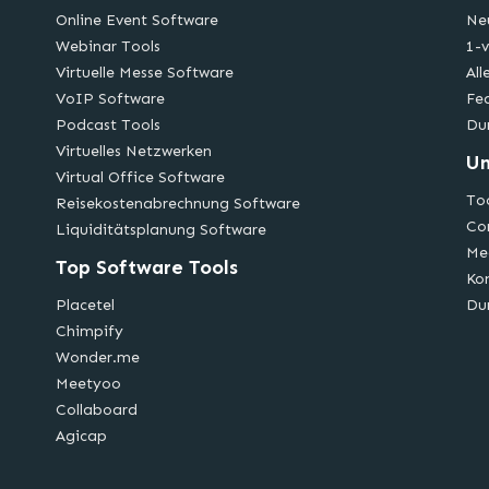
Online Event Software
Ne
Webinar Tools
1-v
Virtuelle Messe Software
All
VoIP Software
Fe
Podcast Tools
Du
Virtuelles Netzwerken
U
Virtual Office Software
Too
Reisekostenabrechnung Software
Co
Liquiditätsplanung Software
Me
Top Software Tools
Ko
Placetel
Du
Chimpify
Wonder.me
Meetyoo
Collaboard
Agicap