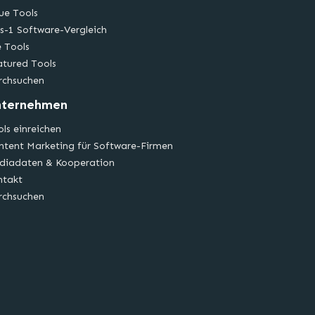
ue Tools
s-1 Software-Vergleich
e Tools
atured Tools
rchsuchen
nternehmen
ls einreichen
ntent Marketing für Software-Firmen
diadaten & Kooperation
ntakt
rchsuchen