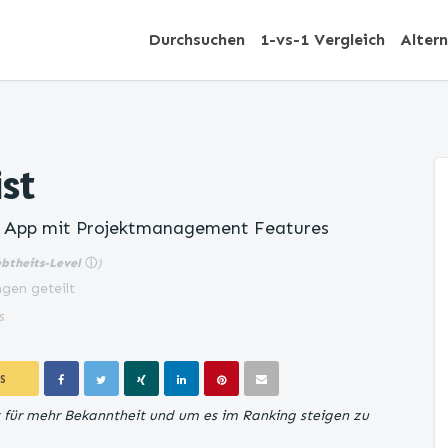
Durchsuchen
1-vs-1 Vergleich
Alter
ist
 App mit Projektmanagement Features
ebtheits-Level
ⓘ
)
gen geteilt
s
S
t für mehr Bekanntheit und um es im Ranking steigen zu