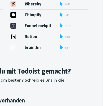
Whereby
268
Chimpify
541
Funnelcockpit
217
Notion
348
brain.fm
387
du mit Todoist gemacht?
 am besten? Schreib es uns in die
 vorhanden