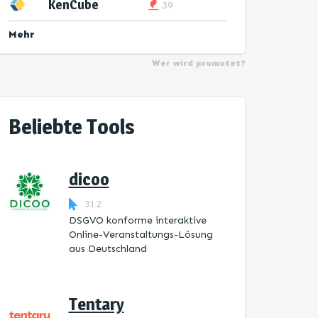
KenCube
39
Mehr
Wer wird promotet?
Beliebte Tools
dicoo
312
DSGVO konforme interaktive
Online-Veranstaltungs-Lösung
aus Deutschland
Tentary