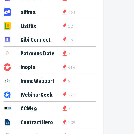
alfima
464
Listflix
12
Kibi Connect
16
Patronus Datenservice
4
inopla
616
ImmoWebport
9
WebinarGeek
275
CCM19
4
ContractHero
109