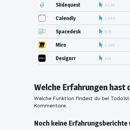
Slidequest
3.136
Calendly
1.953
Spacedesk
878
Miro
1.296
Designrr
436
Welche Erfahrungen hast 
Welche Funktion findest du bei Todoist
Kommentare.
Noch keine Erfahrungsberichte