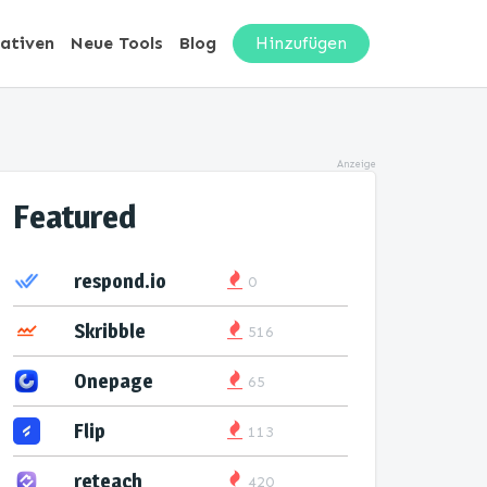
nativen
Neue Tools
Blog
Hinzufügen
Anzeige
Featured
respond.io
0
Skribble
516
Onepage
65
Flip
113
reteach
420