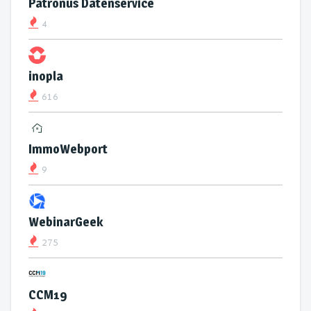
Patronus Datenservice
4
inopla
616
ImmoWebport
9
WebinarGeek
275
CCM19