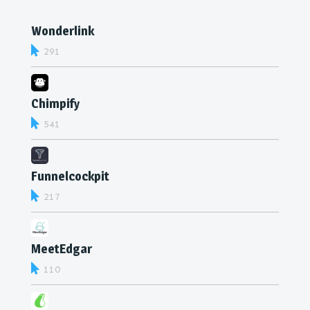
Wonderlink
291
Chimpify
541
Funnelcockpit
217
MeetEdgar
110