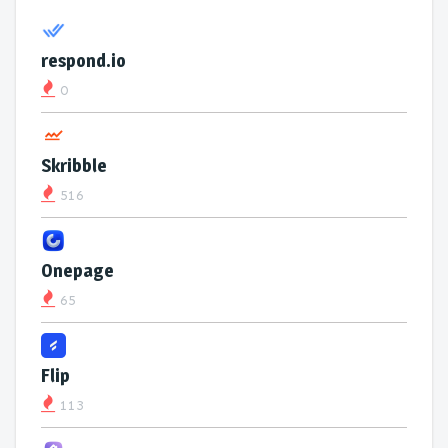
respond.io
0
Skribble
516
Onepage
65
Flip
113