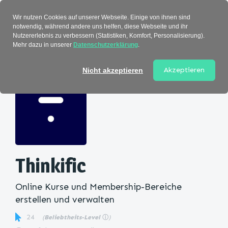
Verzeichnis
Wir nutzen Cookies auf unserer Webseite. Einige von ihnen sind
notwendig, während andere uns helfen, diese Webseite und ihr
Nutzererlebnis zu verbessern (Statistiken, Komfort, Personalisierung).
Mehr dazu in unserer
Datenschutzerklärung
.
Startseite
>
Kategorie
> Thinkific
Akzeptieren
Nicht akzeptieren
Thinkific
Online Kurse und Membership-Bereiche
erstellen und verwalten
24
(
Beliebtheits-Level
ⓘ
)