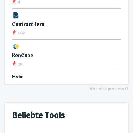
4
ContractHero
109
KenCube
39
Mehr
Wer wird promotet?
Beliebte Tools