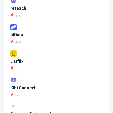
reteach
420
alfima
464
Listflix
12
Kibi Connect
16