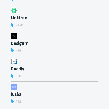
Linktree
2.041
Designrr
436
Doodly
558
lusha
982