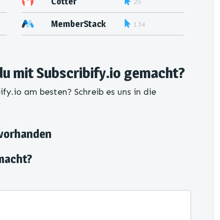
Cotter
25
MemberStack
134
u mit Subscribify.io gemacht?
ify.io am besten? Schreib es uns in die
 vorhanden
macht?