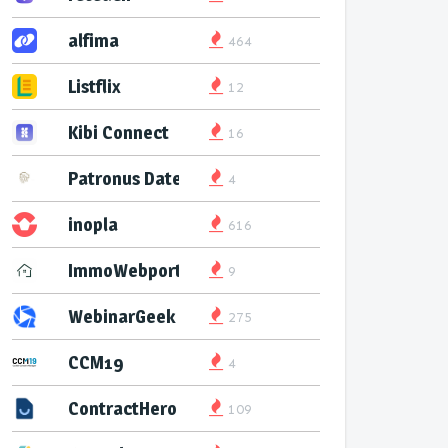
alfima
464
Listflix
12
Kibi Connect
16
Patronus Datenservice
4
inopla
616
ImmoWebport
9
WebinarGeek
275
CCM19
4
ContractHero
109