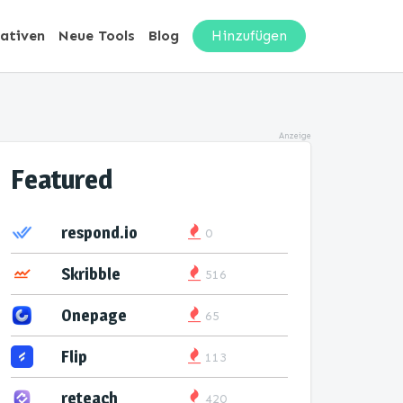
nativen
Neue Tools
Blog
Hinzufügen
Anzeige
Featured
respond.io
0
Skribble
516
Onepage
65
Flip
113
reteach
420