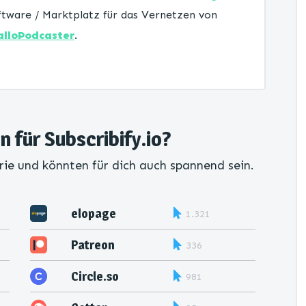
tware / Marktplatz für das Vernetzen von
alloPodcaster
.
n für Subscribify.io?
rie und könnten für dich auch spannend sein.
elopage
1.321
Patreon
336
Circle.so
981