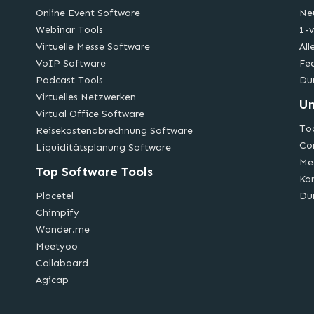
Online Event Software
Ne
Webinar Tools
1-v
Virtuelle Messe Software
All
VoIP Software
Fe
Podcast Tools
Du
Virtuelles Netzwerken
U
Virtual Office Software
Too
Reisekostenabrechnung Software
Co
Liquiditätsplanung Software
Me
Top Software Tools
Ko
Placetel
Du
Chimpify
Wonder.me
Meetyoo
Collaboard
Agicap