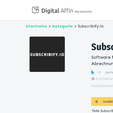
Verzeichnis
Startseite
>
Kategorie
> Subscribify.io
Subsc
Software 
Abrechnu
28
(
Beli
0 Erfahrun
Werbehinwei
SHARE
Teile Subscr