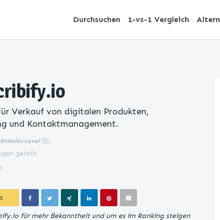
Durchsuchen
1-vs-1 Vergleich
Alter
ribify.io
für Verkauf von digitalen Produkten,
ng und Kontaktmanagement.
ebtheits-Level
ⓘ
)
gen geteilt
s
S
ibify.io für mehr Bekanntheit und um es im Ranking steigen