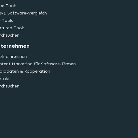
ue Tools
s-1 Software-Vergleich
e Tools
atured Tools
rchsuchen
nternehmen
ls einreichen
ntent Marketing für Software-Firmen
diadaten & Kooperation
ntakt
rchsuchen