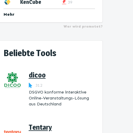
KenCube
39
Mehr
Wer wird promotet?
Beliebte Tools
dicoo
312
DSGVO konforme interaktive
Online-Veranstaltungs-Lösung
aus Deutschland
Tentary