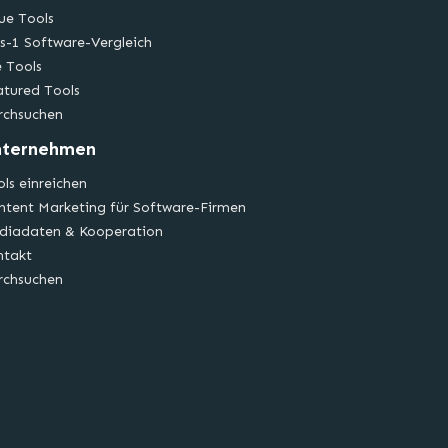
ue Tools
s-1 Software-Vergleich
e Tools
atured Tools
rchsuchen
nternehmen
ls einreichen
ntent Marketing für Software-Firmen
diadaten & Kooperation
ntakt
rchsuchen