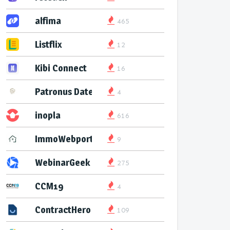
alfima
465
Listflix
12
Kibi Connect
16
Patronus Datenservice
4
inopla
616
ImmoWebport
9
WebinarGeek
275
CCM19
4
ContractHero
109