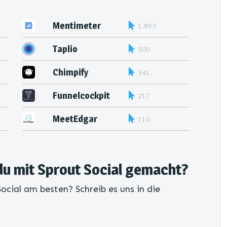
Mentimeter
1.893
Taplio
500
Chimpify
541
Funnelcockpit
217
MeetEdgar
110
du mit Sprout Social gemacht?
ocial am besten? Schreib es uns in die