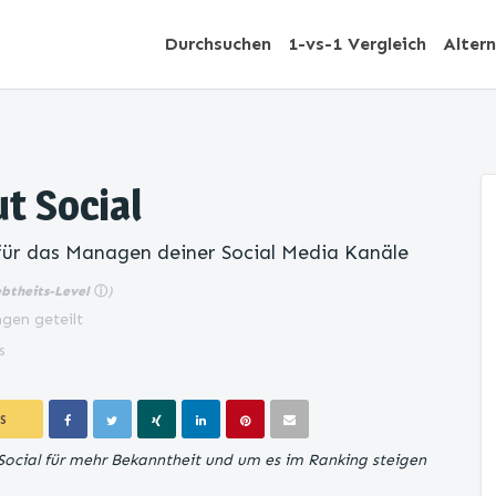
Durchsuchen
1-vs-1 Vergleich
Alter
t Social
für das Managen deiner Social Media Kanäle
ebtheits-Level
ⓘ
)
gen geteilt
s
S
 Social für mehr Bekanntheit und um es im Ranking steigen