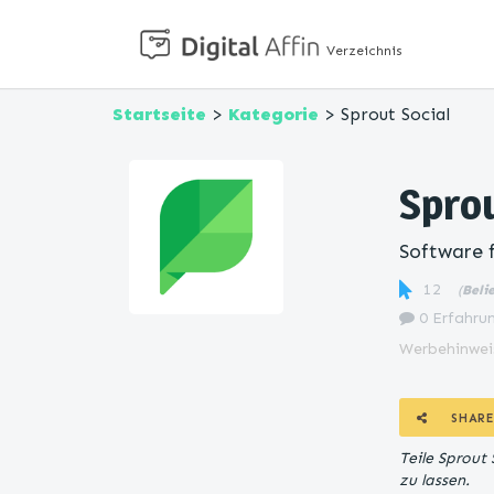
Verzeichnis
Startseite
>
Kategorie
> Sprout Social
Sprou
Software 
12
(
Beli
0 Erfahrun
Werbehinwei
SHARE
Teile Sprout
zu lassen.