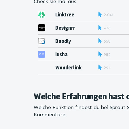
Check sie mal aus.
Linktree
2.041
Designrr
436
Doodly
558
lusha
982
Wonderlink
291
Welche Erfahrungen hast 
Welche Funktion findest du bei Sprout S
Kommentare.