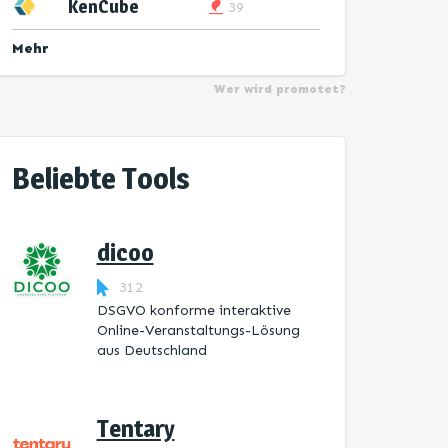
KenCube
39
Mehr
Wer wird promotet?
Beliebte Tools
dicoo
312
DSGVO konforme interaktive
Online-Veranstaltungs-Lösung
aus Deutschland
Tentary