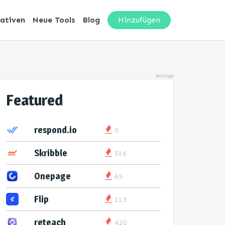
nativen
Neue Tools
Blog
Hinzufügen
Anzeige
Featured
respond.io
0
Skribble
516
Onepage
65
Flip
113
reteach
420