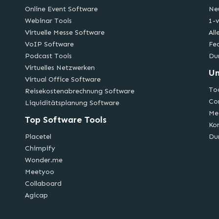
Online Event Software
Ne
Webinar Tools
1-v
Virtuelle Messe Software
All
VoIP Software
Fe
Podcast Tools
Du
Virtuelles Netzwerken
U
Virtual Office Software
Too
Reisekostenabrechnung Software
Co
Liquiditätsplanung Software
Me
Top Software Tools
Ko
Placetel
Du
Chimpify
Wonder.me
Meetyoo
Collaboard
Agicap