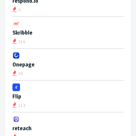
respond.io
0
Skribble
516
Onepage
65
Flip
113
reteach