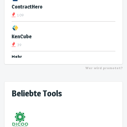
ContractHero
109
KenCube
39
Mehr
Wer wird promotet?
Beliebte Tools