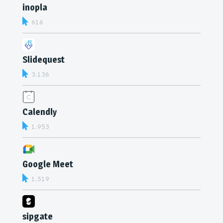
inopla
616
Slidequest
3.136
Calendly
1.953
Google Meet
1.519
sipgate