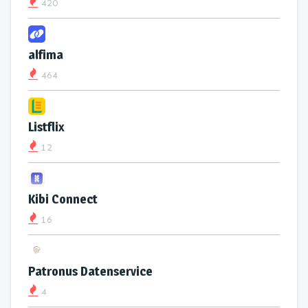
420
alfima
464
Listflix
12
Kibi Connect
16
Patronus Datenservice
4