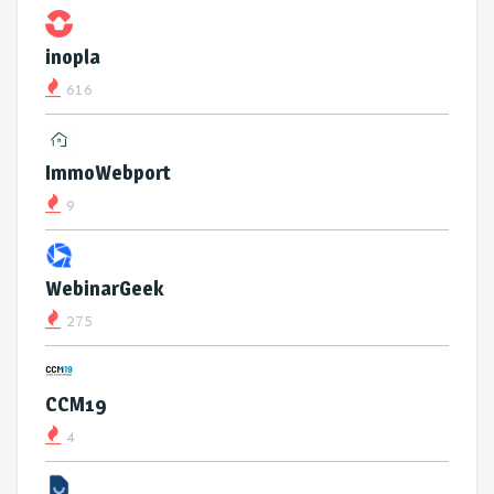
inopla
616
ImmoWebport
9
WebinarGeek
275
CCM19
4