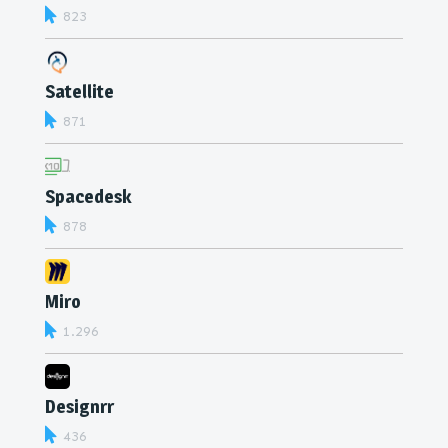
823
Satellite
871
Spacedesk
878
Miro
1.296
Designrr
436