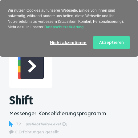
Verzeichnis
Wir nutzen Cookies auf unserer Webseite. Einige von ihnen sind
notwendig, während andere uns helfen, diese Webseite und ihr
Nutzererlebnis zu verbessern (Statistiken, Komfort, Personalisierung).
Mehr dazu in unserer
Datenschutzerklärung
.
Startseite
>
Kategorie
> Shift
Akzeptieren
Nicht akzeptieren
Shift
Messenger Konsolidierungsprogramm
79
(
Beliebtheits-Level
ⓘ
)
0 Erfahrungen geteilt