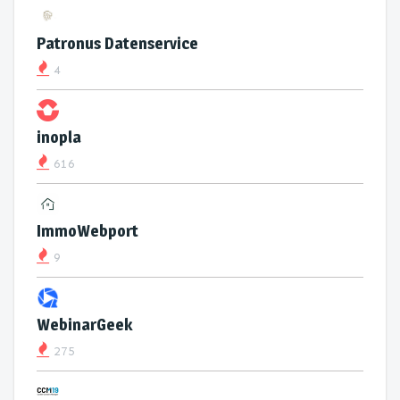
Patronus Datenservice
4
inopla
616
ImmoWebport
9
WebinarGeek
275