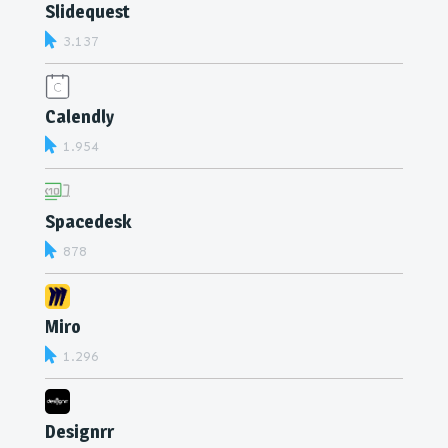
Slidequest
3.137
Calendly
1.954
Spacedesk
878
Miro
1.296
Designrr