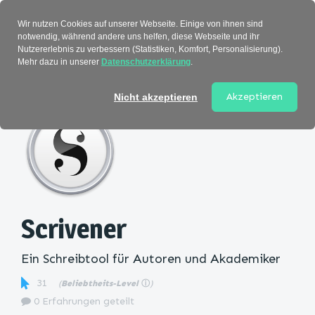
Verzeichnis
Wir nutzen Cookies auf unserer Webseite. Einige von ihnen sind
notwendig, während andere uns helfen, diese Webseite und ihr
Nutzererlebnis zu verbessern (Statistiken, Komfort, Personalisierung).
Mehr dazu in unserer
Datenschutzerklärung
.
Startseite
>
Kategorie
> Scrivener
Akzeptieren
Nicht akzeptieren
Scrivener
Ein Schreibtool für Autoren und Akademiker
31
(
Beliebtheits-Level
ⓘ
)
0 Erfahrungen geteilt