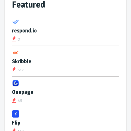
Featured
respond.io
0
Skribble
516
Onepage
65
Flip