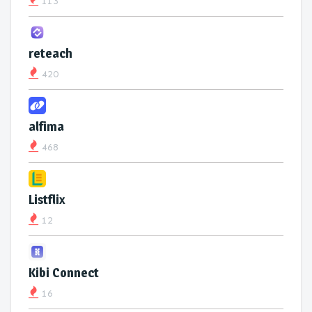
113
reteach
420
alfima
468
Listflix
12
Kibi Connect
16