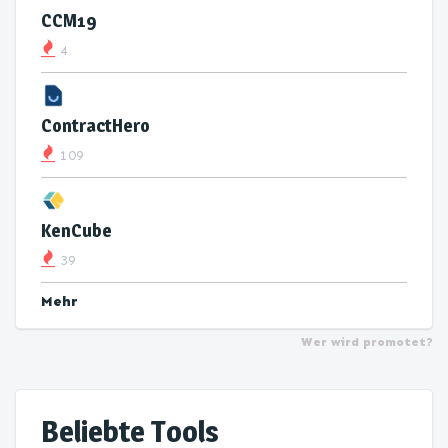
CCM19
4
ContractHero
109
KenCube
39
Mehr
Wer wird promotet?
Beliebte Tools