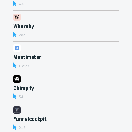
436
Whereby
268
Mentimeter
1.893
Chimpify
541
Funnelcockpit
217