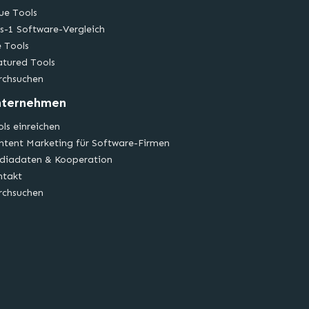
ue Tools
s-1 Software-Vergleich
e Tools
atured Tools
rchsuchen
nternehmen
ls einreichen
ntent Marketing für Software-Firmen
diadaten & Kooperation
ntakt
rchsuchen