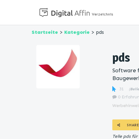
Verzeichnis
Startseite
>
Kategorie
> pds
pds
Software 
Baugewer
31
(
Beli
0 Erfahrun
Werbehinwei
SHARE
Teile pds fü