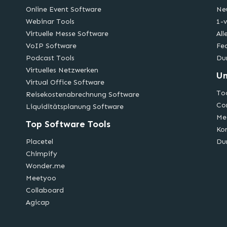
Online Event Software
Ne
Webinar Tools
1-v
Virtuelle Messe Software
All
VoIP Software
Fe
Podcast Tools
Du
Virtuelles Netzwerken
U
Virtual Office Software
Too
Reisekostenabrechnung Software
Co
Liquiditätsplanung Software
Me
Top Software Tools
Ko
Placetel
Du
Chimpify
Wonder.me
Meetyoo
Collaboard
Agicap