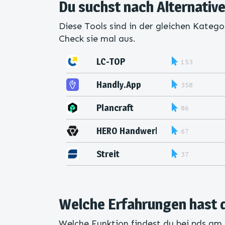
Du suchst nach Alternativ
Diese Tools sind in der gleichen Katego
Check sie mal aus.
LC-TOP
153
Handly.App
358
Plancraft
86
HERO Handwerker­ Software
67
Streit
37
Welche Erfahrungen hast 
Welche Funktion findest du bei pds am