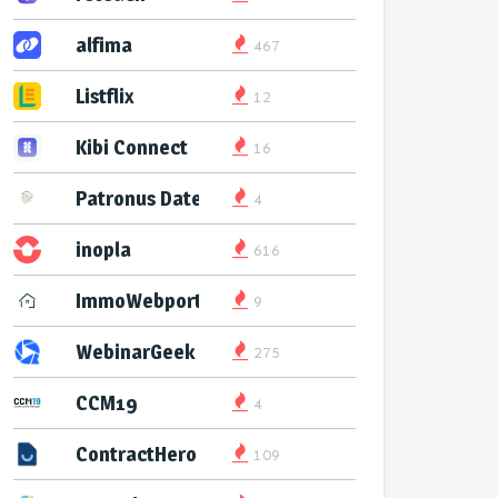
alfima
467
Listflix
12
Kibi Connect
16
Patronus Datenservice
4
inopla
616
ImmoWebport
9
WebinarGeek
275
CCM19
4
ContractHero
109