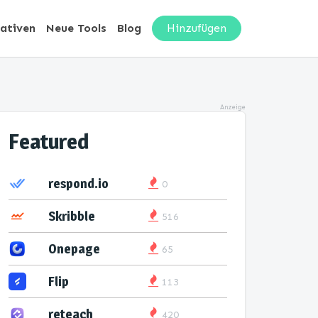
nativen
Neue Tools
Blog
Hinzufügen
Anzeige
Featured
respond.io
0
Skribble
516
Onepage
65
Flip
113
reteach
420