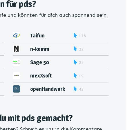
en für pds?
rie und könnten für dich auch spannend sein.
Taifun
178
n-komm
22
Digitale
Bauakte
Sage 50
24
Handwerk
mexXsoft
19
openHandwerk
42
du mit pds gemacht?
 besten? Schreib es uns in die Kommentare.