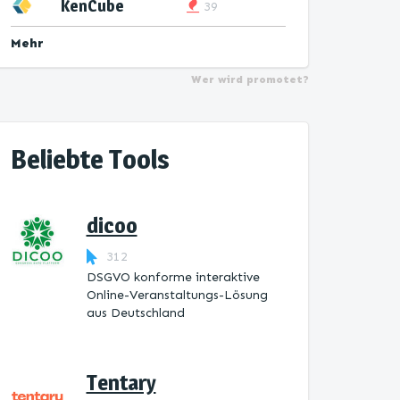
KenCube
39
Mehr
Wer wird promotet?
Beliebte Tools
dicoo
312
DSGVO konforme interaktive
Online-Veranstaltungs-Lösung
aus Deutschland
Tentary