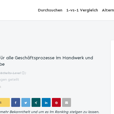
Durchsuchen
1-vs-1 Vergleich
Alter
für alle Geschäftsprozesse im Handwerk und
be
ebtheits-Level
ⓘ
)
gen geteilt
s
S
r mehr Bekanntheit und um es im Ranking steigen zu lassen.