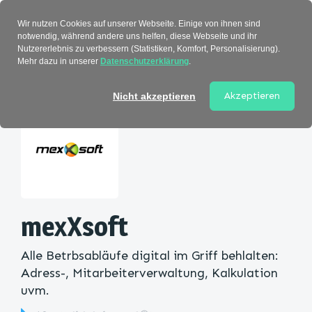
Verzeichnis
Wir nutzen Cookies auf unserer Webseite. Einige von ihnen sind
notwendig, während andere uns helfen, diese Webseite und ihr
Nutzererlebnis zu verbessern (Statistiken, Komfort, Personalisierung).
Mehr dazu in unserer
Datenschutzerklärung
.
Startseite
>
Kategorie
> mexXsoft
Akzeptieren
Nicht akzeptieren
mexXsoft
Alle Betrbsabläufe digital im Griff behlalten:
Adress-, Mitarbeiterverwaltung, Kalkulation
uvm.