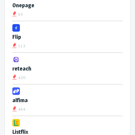
Onepage
65
Flip
113
reteach
420
alfima
464
Listflix