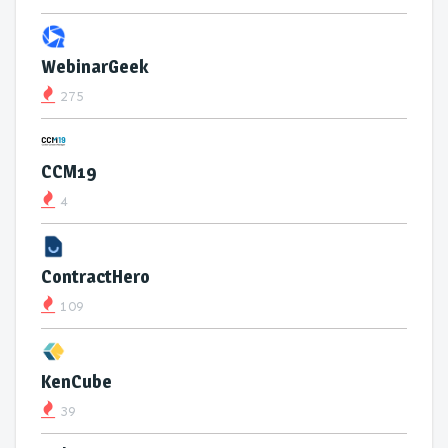
WebinarGeek
275
CCM19
4
ContractHero
109
KenCube
39