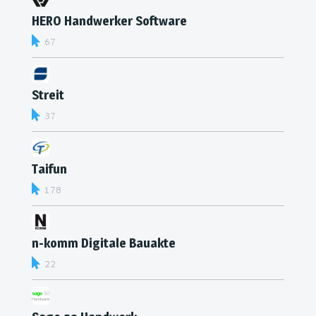
HERO Handwerker­ Software
67
Streit
37
Taifun
178
n-komm Digitale Bauakte
22