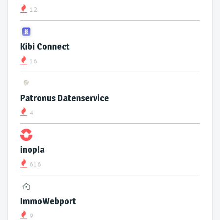
12
Kibi Connect
16
Patronus Datenservice
4
inopla
616
ImmoWebport
9