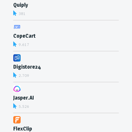
Quiply
381
CopeCart
9.617
Digistore24
2.709
Jasper.AI
5.526
FlexClip