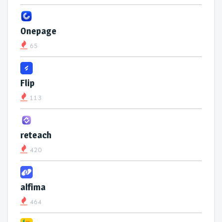
Onepage
65
Flip
113
reteach
420
alfima
464