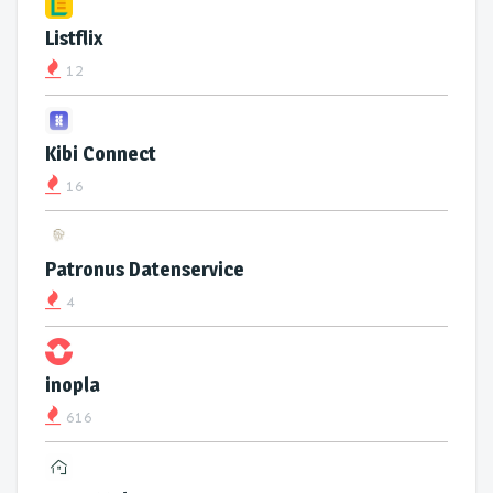
Listflix
12
Kibi Connect
16
Patronus Datenservice
4
inopla
616