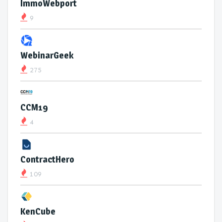
ImmoWebport
9
WebinarGeek
275
CCM19
4
ContractHero
109
KenCube