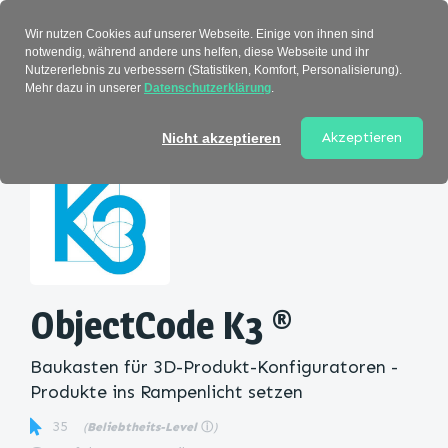
Verzeichnis
Wir nutzen Cookies auf unserer Webseite. Einige von ihnen sind
notwendig, während andere uns helfen, diese Webseite und ihr
Nutzererlebnis zu verbessern (Statistiken, Komfort, Personalisierung).
Mehr dazu in unserer
Datenschutzerklärung
.
Startseite
>
Kategorie
> ObjectCode K3 ®
Akzeptieren
Nicht akzeptieren
ObjectCode K3 ®
Baukasten für 3D-Produkt-Konfiguratoren -
Produkte ins Rampenlicht setzen
35
(
Beliebtheits-Level
ⓘ
)