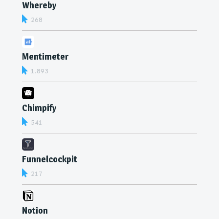
Whereby
268
Mentimeter
1.893
Chimpify
541
Funnelcockpit
217
Notion