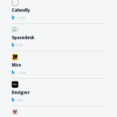
Calendly
1.953
Spacedesk
878
Miro
1.296
Designrr
436