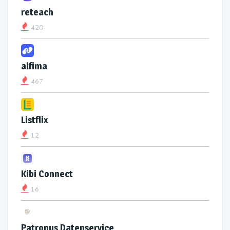
reteach
420
alfima
467
Listflix
12
Kibi Connect
16
Patronus Datenservice