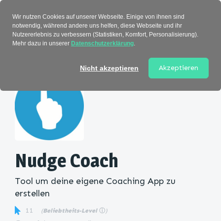
Verzeichnis
Wir nutzen Cookies auf unserer Webseite. Einige von ihnen sind
notwendig, während andere uns helfen, diese Webseite und ihr
Nutzererlebnis zu verbessern (Statistiken, Komfort, Personalisierung).
Mehr dazu in unserer
Datenschutzerklärung
.
Startseite
>
Kategorie
> Nudge Coach
Akzeptieren
Nicht akzeptieren
Nudge Coach
Tool um deine eigene Coaching App zu
erstellen
11
(
Beliebtheits-Level
ⓘ
)