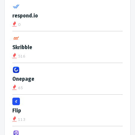
respond.io
0
Skribble
516
Onepage
65
Flip
113