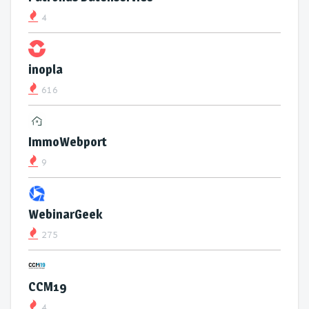
4
inopla
616
ImmoWebport
9
WebinarGeek
275
CCM19
4