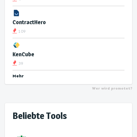
ContractHero
109
KenCube
39
Mehr
Wer wird promotet?
Beliebte Tools