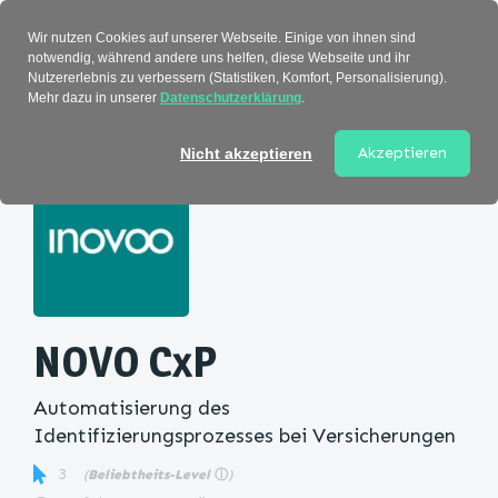
Verzeichnis
Wir nutzen Cookies auf unserer Webseite. Einige von ihnen sind
notwendig, während andere uns helfen, diese Webseite und ihr
Nutzererlebnis zu verbessern (Statistiken, Komfort, Personalisierung).
Mehr dazu in unserer
Datenschutzerklärung
.
Startseite
>
Kategorie
> NOVO CxP
Akzeptieren
Nicht akzeptieren
NOVO CxP
Automatisierung des
Identifizierungsprozesses bei Versicherungen
3
(
Beliebtheits-Level
ⓘ
)