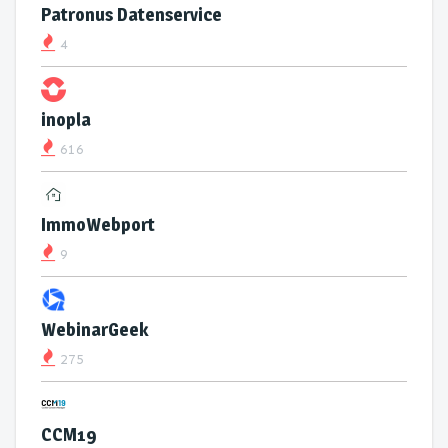
Patronus Datenservice
4
inopla
616
ImmoWebport
9
WebinarGeek
275
CCM19