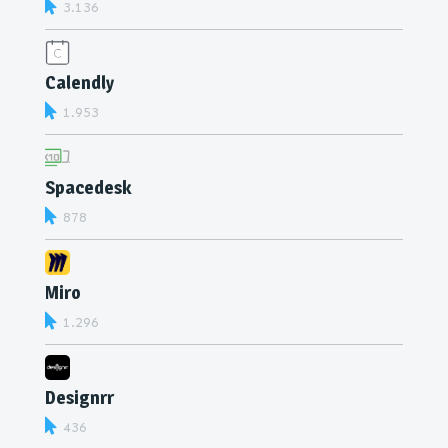
3.136
Calendly
1.953
Spacedesk
878
Miro
1.296
Designrr
436