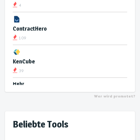
4
ContractHero
109
KenCube
39
Mehr
Wer wird promotet?
Beliebte Tools