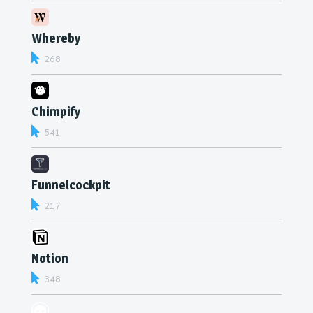
Whereby
268
Chimpify
541
Funnelcockpit
217
Notion
348