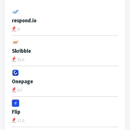
respond.io
0
Skribble
516
Onepage
65
Flip
113