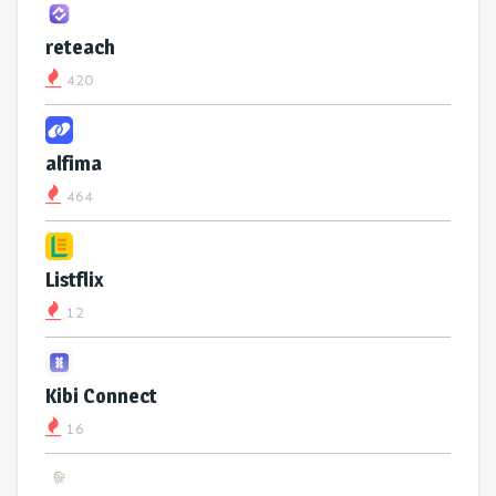
reteach
420
alfima
464
Listflix
12
Kibi Connect
16