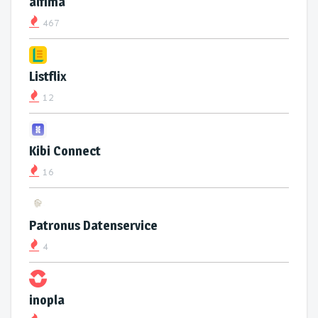
alfima
467
Listflix
12
Kibi Connect
16
Patronus Datenservice
4
inopla