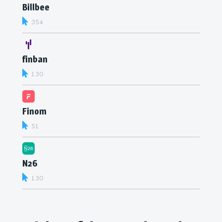
Billbee
354
finban
130
Finom
51
N26
130