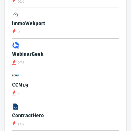
616
ImmoWebport
9
WebinarGeek
275
CCM19
4
ContractHero
109