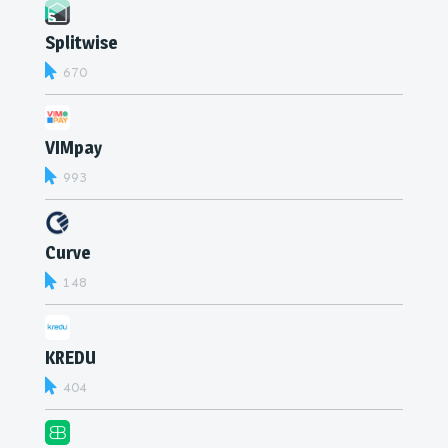
Splitwise
670
VIMpay
993
Curve
148
KREDU
404