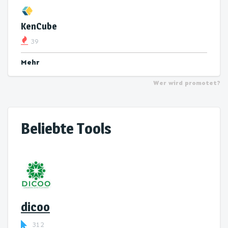
KenCube
39
Mehr
Wer wird promotet?
Beliebte Tools
dicoo
312