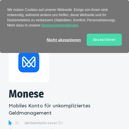
Verzeichnis
Wir nutzen Cookies auf unserer Webseite. Einige von ihnen sind
notwendig, während andere uns helfen, diese Webseite und ihr
Nutzererlebnis zu verbessern (Statistiken, Komfort, Personalisierung).
Mehr dazu in unserer
Datenschutzerklärung
.
Startseite
>
Kategorie
> Monese
Akzeptieren
Nicht akzeptieren
Monese
Mobiles Konto für unkompliziertes
Geldmanagement
31
(
Beliebtheits-Level
ⓘ
)