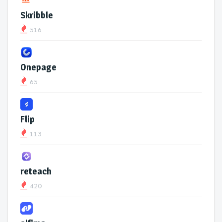
Skribble
516
Onepage
65
Flip
113
reteach
420