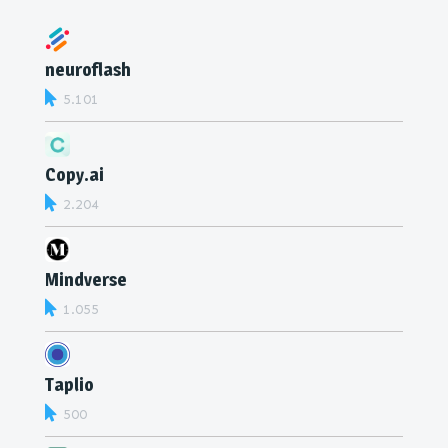
neuroflash
5.101
Copy.ai
2.204
Mindverse
1.055
Taplio
500