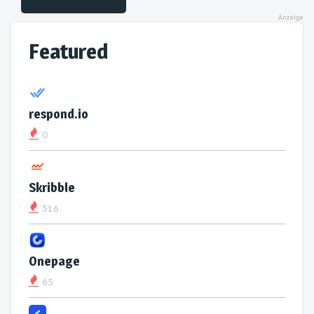
Anzeige
Featured
respond.io
0
Skribble
516
Onepage
65