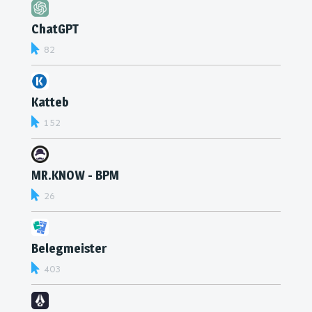
ChatGPT
82
Katteb
152
MR.KNOW - BPM
26
Belegmeister
403