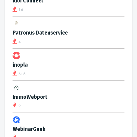
Kibi Connect
16
Patronus Datenservice
4
inopla
616
ImmoWebport
9
WebinarGeek