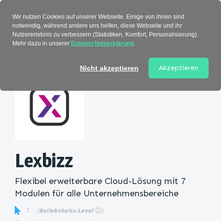
Verzeichnis
Wir nutzen Cookies auf unserer Webseite. Einige von ihnen sind
notwendig, während andere uns helfen, diese Webseite und ihr
Nutzererlebnis zu verbessern (Statistiken, Komfort, Personalisierung).
Mehr dazu in unserer
Datenschutzerklärung
.
Startseite
>
Kategorie
> Lexbizz
Akzeptieren
Nicht akzeptieren
Lexbizz
Flexibel erweiterbare Cloud-Lösung mit 7
Modulen für alle Unternehmensbereiche
7
(
Beliebtheits-Level
ⓘ
)