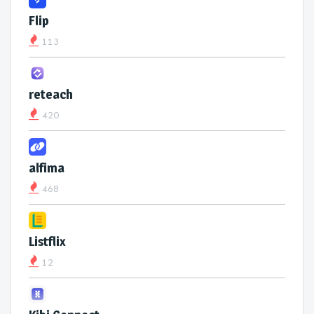
Flip
113
reteach
420
alfima
468
Listflix
12