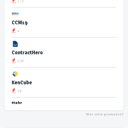
275
CCM19
4
ContractHero
109
KenCube
39
Mehr
Wer wird promotet?