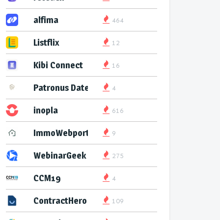
alfima
464
Listflix
12
Kibi Connect
16
Patronus Datenservice
4
inopla
616
ImmoWebport
9
WebinarGeek
275
CCM19
4
ContractHero
109