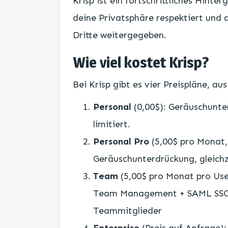
Krisp ist ein fortschrittliches Hint
deine Privatsphäre respektiert und d
Dritte weitergegeben.
Wie viel kostet Krisp?
Bei Krisp gibt es vier Preispläne, a
Personal
(0,00$): Geräuschunte
limitiert.
Personal Pro
(5,00$ pro Monat, 
Geräuschunterdrückung, gleich
Team
(5,00$ pro Monat pro User
Team Management + SAML SSO, 
Teammitglieder