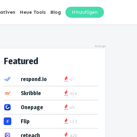
nativen
Neue Tools
Blog
Hinzufügen
Anzeige
Featured
respond.io
0
Skribble
516
Onepage
65
Flip
113
reteach
420