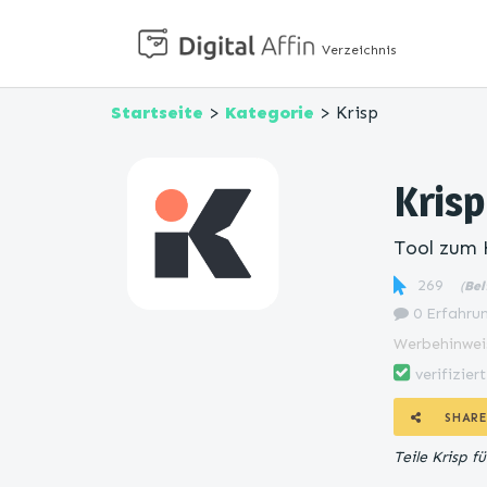
Verzeichnis
Startseite
>
Kategorie
> Krisp
Krisp
Tool zum 
269
(
Bel
0 Erfahrun
Werbehinwei
verifiziert
SHARE
Teile Krisp 