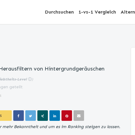
Durchsuchen
1-vs-1 Vergleich
Alter
Herausfiltern von Hintergrundgeräuschen
iebtheits-Level
ⓘ
)
gen geteilt
s
S
für mehr Bekanntheit und um es im Ranking steigen zu lassen.