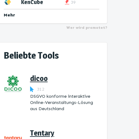
KenCube
39
Mehr
Wer wird promotet?
Beliebte Tools
dicoo
312
DSGVO konforme interaktive
Online-Veranstaltungs-Lösung
aus Deutschland
Tentary