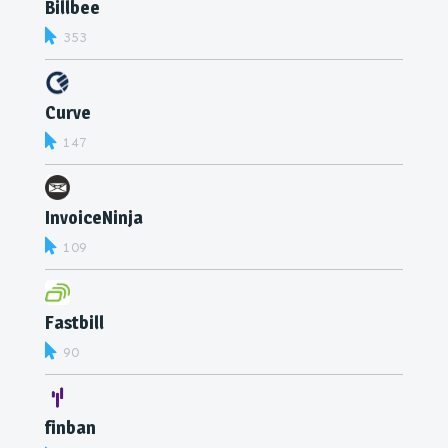
Billbee
353
Curve
147
InvoiceNinja
109
Fastbill
90
finban