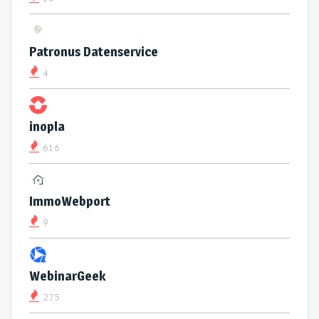
Patronus Datenservice
4
inopla
616
ImmoWebport
9
WebinarGeek
275