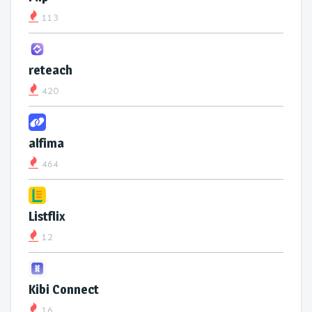
113
reteach
420
alfima
464
Listflix
12
Kibi Connect
16