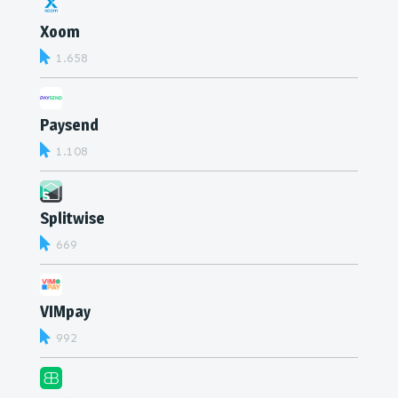
Xoom
1.658
Paysend
1.108
Splitwise
669
VIMpay
992