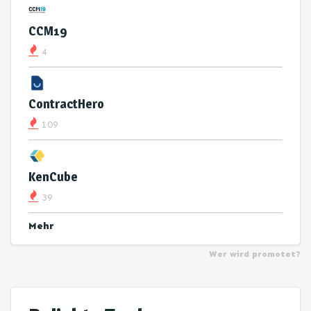
CCM19
4
ContractHero
109
KenCube
39
Mehr
Wer wird promotet?