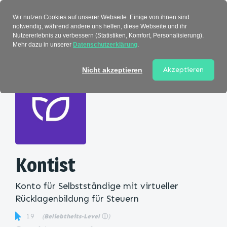
Verzeichnis
Wir nutzen Cookies auf unserer Webseite. Einige von ihnen sind
notwendig, während andere uns helfen, diese Webseite und ihr
Nutzererlebnis zu verbessern (Statistiken, Komfort, Personalisierung).
Mehr dazu in unserer
Datenschutzerklärung
.
Startseite
>
Kategorie
> Kontist
Akzeptieren
Nicht akzeptieren
Kontist
Konto für Selbstständige mit virtueller
Rücklagenbildung für Steuern
19
(
Beliebtheits-Level
ⓘ
)