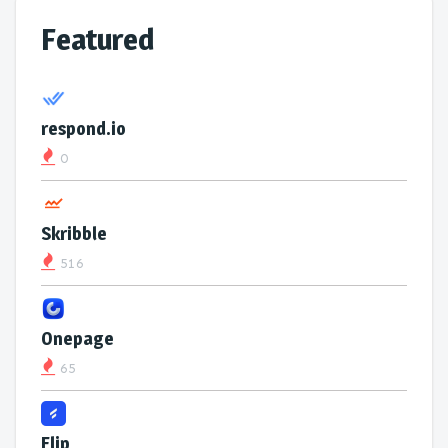
Featured
respond.io
0
Skribble
516
Onepage
65
Flip