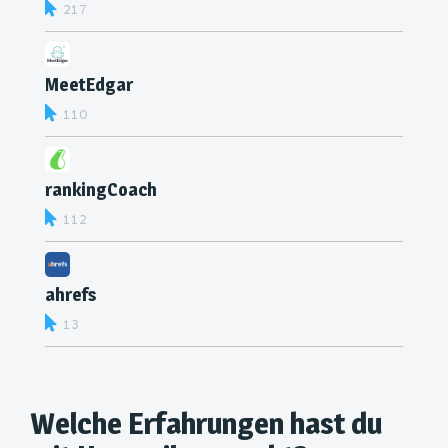
217
MeetEdgar
110
rankingCoach
112
ahrefs
13
Welche Erfahrungen hast du