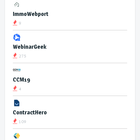
ImmoWebport
9
WebinarGeek
275
CCM19
4
ContractHero
109