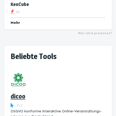
KenCube
39
Mehr
Wer wird promotet?
Beliebte Tools
dicoo
312
DSGVO konforme interaktive Online-Veranstaltungs-