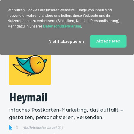
Verzeichnis
Wir nutzen Cookies auf unserer Webseite. Einige von ihnen sind
notwendig, während andere uns helfen, diese Webseite und ihr
Nutzererlebnis zu verbessern (Statistiken, Komfort, Personalisierung).
Mehr dazu in unserer
Datenschutzerklärung
.
Startseite
>
Kategorie
> Heymail
Akzeptieren
Nicht akzeptieren
Heymail
infaches Postkarten-Marketing, das auffällt –
gestalten, personalisieren, versenden.
3
(
Beliebtheits-Level
ⓘ
)