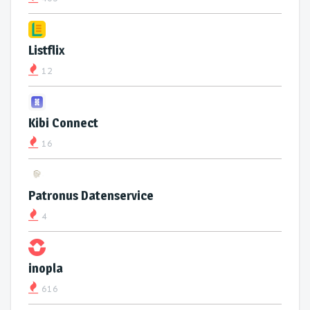
Listflix
12
Kibi Connect
16
Patronus Datenservice
4
inopla
616