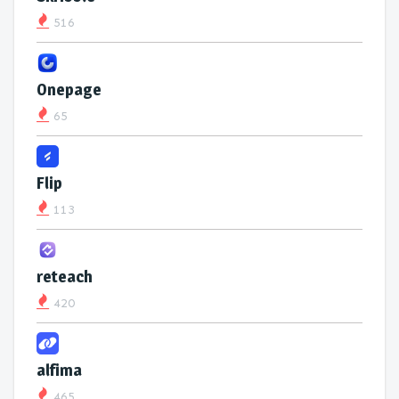
516
Onepage
65
Flip
113
reteach
420
alfima
465