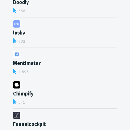
Doodly
558
lusha
982
Mentimeter
1.893
Chimpify
541
Funnelcockpit