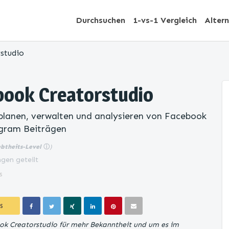
Durchsuchen
1-vs-1 Vergleich
Alter
studio
book Creatorstudio
 planen, verwalten und analysieren von Facebook
gram Beiträgen
ebtheits-Level
ⓘ
)
gen geteilt
s
S
ok Creatorstudio für mehr Bekanntheit und um es im