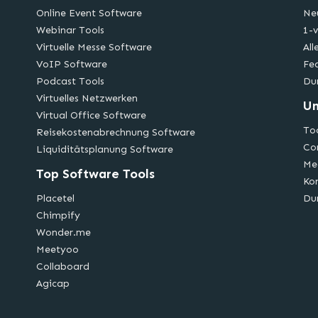
Online Event Software
Ne
Webinar Tools
1-v
Virtuelle Messe Software
All
VoIP Software
Fe
Podcast Tools
Du
Virtuelles Netzwerken
U
Virtual Office Software
Too
Reisekostenabrechnung Software
Co
Liquiditätsplanung Software
Me
Top Software Tools
Ko
Placetel
Du
Chimpify
Wonder.me
Meetyoo
Collaboard
Agicap