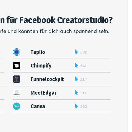
en für Facebook Creatorstudio?
rie und könnten für dich auch spannend sein.
Taplio
500
Chimpify
541
Funnelcockpit
217
MeetEdgar
110
Canva
352