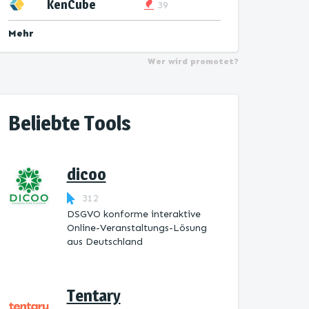
KenCube
39
Mehr
Wer wird promotet?
Beliebte Tools
dicoo
312
DSGVO konforme interaktive
Online-Veranstaltungs-Lösung
aus Deutschland
Tentary