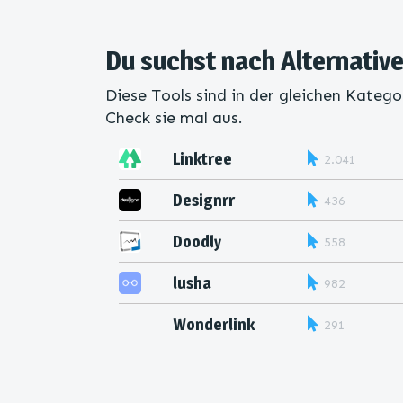
Du suchst nach Alternativ
Diese Tools sind in der gleichen Katego
Check sie mal aus.
Linktree
2.041
Designrr
436
Doodly
558
lusha
982
Wonderlink
291