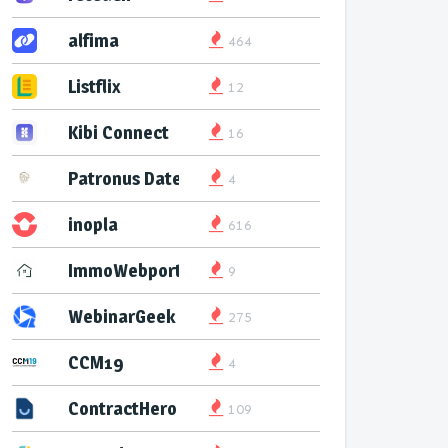
alfima
464
Listflix
12
Kibi Connect
16
Patronus Datenservice
4
inopla
616
ImmoWebport
9
WebinarGeek
275
CCM19
4
ContractHero
109