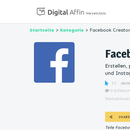
Verzeichnis
Startseite
>
Kategorie
> Facebook Creator
Face
Erstellen,
und Insta
23
(
Beli
0 Erfahrun
Werbehinwei
SHARE
Teile Facebo