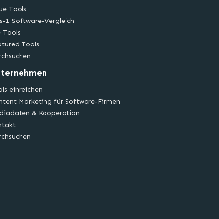
ue Tools
s-1 Software-Vergleich
e Tools
atured Tools
rchsuchen
nternehmen
ls einreichen
ntent Marketing für Software-Firmen
diadaten & Kooperation
ntakt
rchsuchen