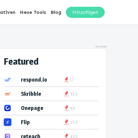
nativen
Neue Tools
Blog
Hinzufügen
Anzeige
Featured
respond.io
0
Skribble
516
Onepage
65
Flip
113
reteach
420