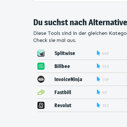
Du suchst nach Alternativ
Diese Tools sind in der gleichen Katego
Check sie mal aus.
Splitwise
669
Billbee
353
InvoiceNinja
109
Fastbill
90
Revolut
353