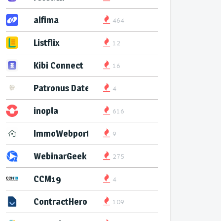
alfima
464
Listflix
12
Kibi Connect
16
Patronus Datenservice
4
inopla
616
ImmoWebport
9
WebinarGeek
275
CCM19
4
ContractHero
109