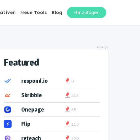
nativen
Neue Tools
Blog
Hinzufügen
Anzeige
Featured
respond.io
0
Skribble
516
Onepage
65
Flip
113
reteach
420