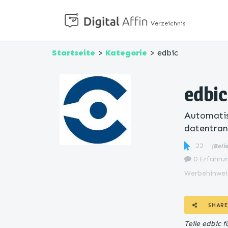
Verzeichnis
Startseite
>
Kategorie
> edbic
edbic
Automatis
datentran
22
(
Beli
0 Erfahrun
Werbehinwei
SHARE
Teile edbic 