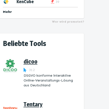
KenCube
39
Mehr
Wer wird promotet?
Beliebte Tools
dicoo
312
DSGVO konforme interaktive
Online-Veranstaltungs-Lösung
aus Deutschland
Tentary