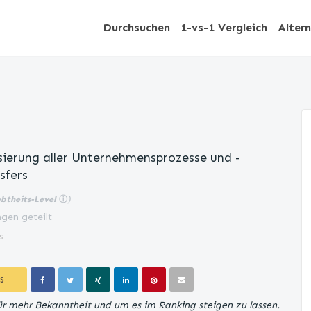
Durchsuchen
1-vs-1 Vergleich
Alter
ierung aller Unternehmensprozesse und -
sfers
ebtheits-Level
ⓘ
)
gen geteilt
s
S
für mehr Bekanntheit und um es im Ranking steigen zu lassen.