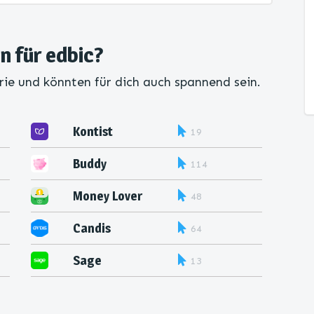
en für edbic?
rie und könnten für dich auch spannend sein.
Kontist
19
Buddy
114
Money Lover
48
Candis
64
Sage
13