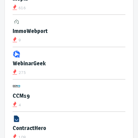
616
ImmoWebport
9
WebinarGeek
275
CCM19
4
ContractHero
109