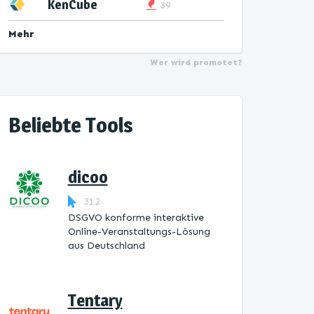
KenCube
39
Mehr
Wer wird promotet?
Beliebte Tools
dicoo
312
DSGVO konforme interaktive
Online-Veranstaltungs-Lösung
aus Deutschland
Tentary