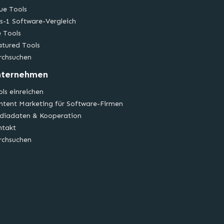
ue Tools
s-1 Software-Vergleich
e Tools
atured Tools
rchsuchen
nternehmen
ls einreichen
ntent Marketing für Software-Firmen
diadaten & Kooperation
ntakt
rchsuchen