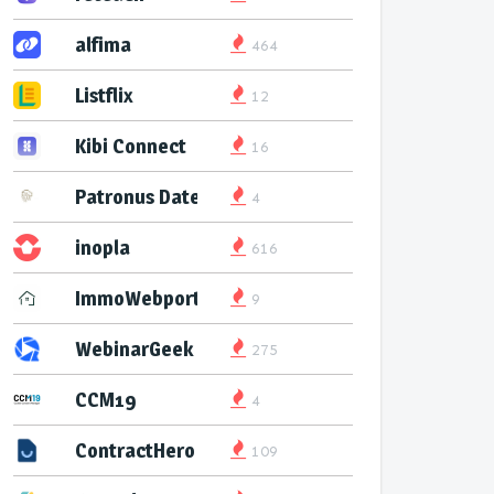
alfima
464
Listflix
12
Kibi Connect
16
Patronus Datenservice
4
inopla
616
ImmoWebport
9
WebinarGeek
275
CCM19
4
ContractHero
109