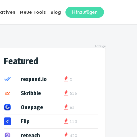
nativen
Neue Tools
Blog
Hinzufügen
Anzeige
Featured
respond.io
0
Skribble
516
Onepage
65
Flip
113
reteach
420