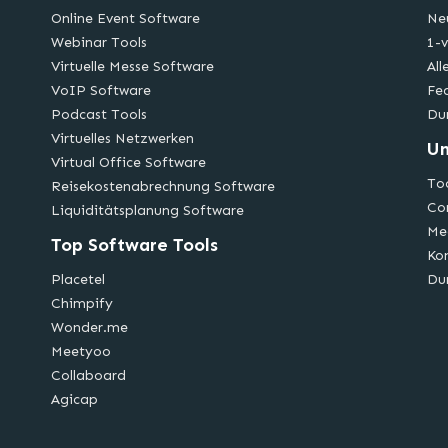
Online Event Software
Ne
Webinar Tools
1-v
Virtuelle Messe Software
All
VoIP Software
Fe
Podcast Tools
Du
Virtuelles Netzwerken
U
Virtual Office Software
Too
Reisekostenabrechnung Software
Co
Liquiditätsplanung Software
Me
Top Software Tools
Ko
Placetel
Du
Chimpify
Wonder.me
Meetyoo
Collaboard
Agicap