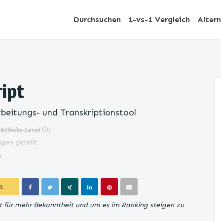
Durchsuchen
1-vs-1 Vergleich
Alter
ipt
beitungs- und Transkriptionstool
ebtheits-Level
ⓘ
)
gen geteilt
s
S
pt für mehr Bekanntheit und um es im Ranking steigen zu