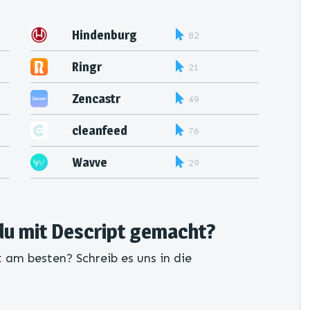
Hindenburg
82
Ringr
21
Zencastr
49
cleanfeed
76
Wavve
29
du mit Descript gemacht?
 am besten? Schreib es uns in die