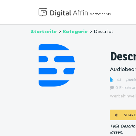
Verzeichnis
Startseite
>
Kategorie
> Descript
Descr
Audiobear
44
(
Beli
0 Erfahrun
Werbehinwei
SHARE
Teile Descri
lassen.