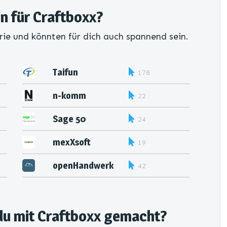
en für Craftboxx?
rie und könnten für dich auch spannend sein.
Taifun
178
n-komm
22
Digitale
Bauakte
Sage 50
24
Handwerk
mexXsoft
19
openHandwerk
42
du mit Craftboxx gemacht?