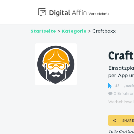
Verzeichnis
Startseite
>
Kategorie
> Craftboxx
Craf
Einsatzpl
per App u
43
(
Beli
0 Erfahrun
Werbehinwei
SHARE
Teile Craftb