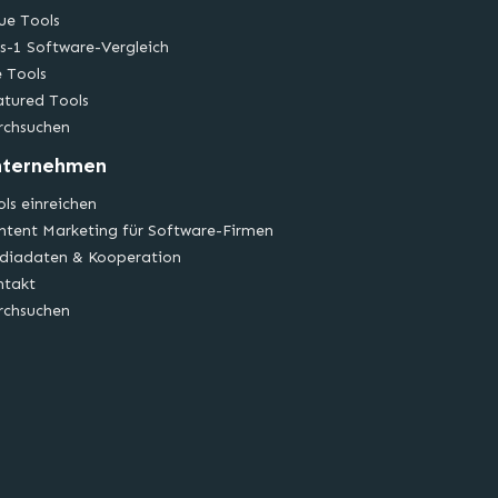
ue Tools
s-1 Software-Vergleich
e Tools
atured Tools
rchsuchen
nternehmen
ls einreichen
ntent Marketing für Software-Firmen
diadaten & Kooperation
ntakt
rchsuchen