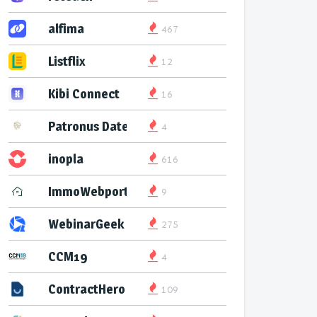
alfima
467
Listflix
12
Kibi Connect
16
Patronus Datenservice
4
inopla
616
ImmoWebport
9
WebinarGeek
275
CCM19
4
ContractHero
109