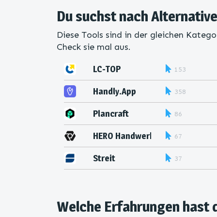
Du suchst nach Alternativ
Diese Tools sind in der gleichen Katego
Check sie mal aus.
LC-TOP
153
Handly.App
358
Plancraft
86
HERO Handwerker­ Software
67
Streit
37
Welche Erfahrungen hast 