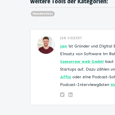
Weitere Tools der Kategorien:
Handwerker
JAN SIEBERT
Jan
ist Gründer und Digital
Einsatz von Software im Rah
tomorrow web GmbH
baut 
Startups auf. Dazu zählen 
Affin
oder eine Podcast-Sof
Podcast-Interviewgästen
H