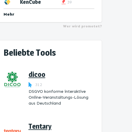
KenCube
39
Mehr
Wer wird promotet?
Beliebte Tools
dicoo
312
DSGVO konforme interaktive
Online-Veranstaltungs-Lösung
aus Deutschland
Tentary