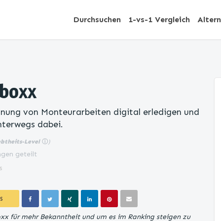
Durchsuchen
1-vs-1 Vergleich
Alter
tboxx
anung von Monteurarbeiten digital erledigen und
nterwegs dabei.
ebtheits-Level
ⓘ
)
gen geteilt
s
S
oxx für mehr Bekanntheit und um es im Ranking steigen zu