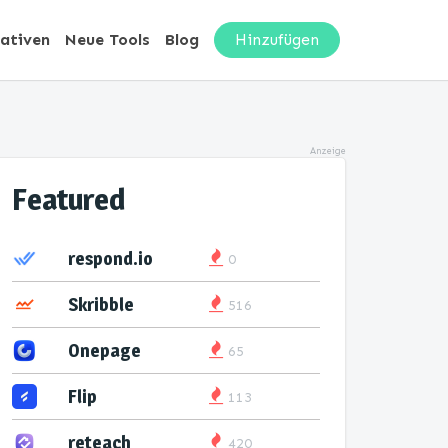
nativen
Neue Tools
Blog
Hinzufügen
Anzeige
Featured
respond.io
0
Skribble
516
Onepage
65
Flip
113
reteach
420