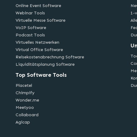
Online Event Software
Ne
Webinar Tools
1-v
Virtuelle Messe Software
All
VoIP Software
Fe
Podcast Tools
Du
Virtuelles Netzwerken
U
Virtual Office Software
Too
Reisekostenabrechnung Software
Co
Liquiditätsplanung Software
Me
Top Software Tools
Ko
Placetel
Du
Chimpify
Wonder.me
Meetyoo
Collaboard
Agicap