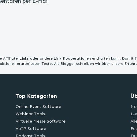
entaren per E-Mail
 Affiliate-Links oder andere Link-Kooperationen enthalten kann. Damit f
edaktionell erarbeiteten Texte. Als Blogger schreiben wir über unsere Erfah
Top Kategorien
Üb
Online Event Software
Ne
Webinar Tools
1-v
Virtuelle Messe Software
All
VoIP Software
Fe
Podcast Tools
Du