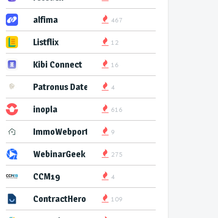
alfima
467
Listflix
12
Kibi Connect
16
Patronus Datenservice
4
inopla
616
ImmoWebport
9
WebinarGeek
275
CCM19
4
ContractHero
109