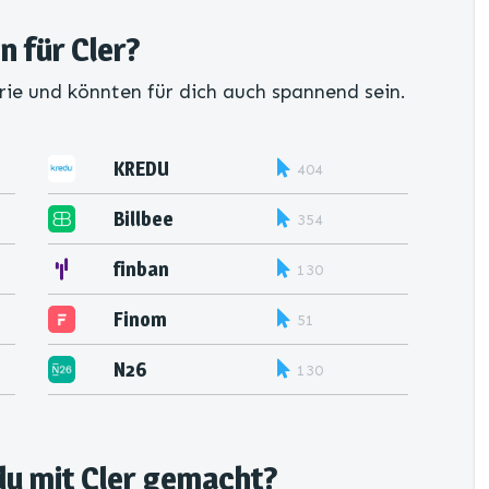
n für Cler?
rie und könnten für dich auch spannend sein.
KREDU
404
Billbee
354
finban
130
Finom
51
N26
130
du mit Cler gemacht?