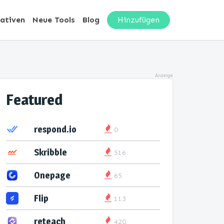
nativen
Neue Tools
Blog
Hinzufügen
Anzeige
Featured
respond.io
0
Skribble
516
Onepage
65
Flip
113
reteach
420