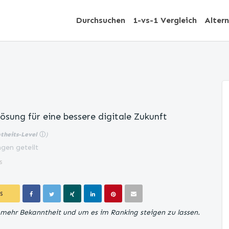
Durchsuchen
1-vs-1 Vergleich
Alter
ösung für eine bessere digitale Zukunft
btheits-Level
ⓘ
)
gen geteilt
s
S
ür mehr Bekanntheit und um es im Ranking steigen zu lassen.