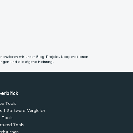
inanzieren wir unser Blog-Projekt. Kooperationen
rungen und die eigene Meinung.
erblick
ue Tools
s-1 Software-Vergleich
e Tools
atured Tools
rchsuchen