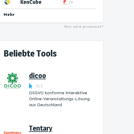
KenCube
39
Mehr
Wer wird promotet?
Beliebte Tools
dicoo
312
DSGVO konforme interaktive
Online-Veranstaltungs-Lösung
aus Deutschland
Tentary