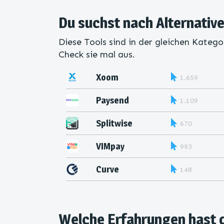
Du suchst nach Alternative
Diese Tools sind in der gleichen Katego
Check sie mal aus.
Xoom
1.659
Paysend
1.109
Splitwise
670
VIMpay
993
Curve
148
Welche Erfahrungen hast 