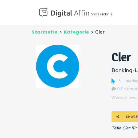
Verzeichnis
Startseite
>
Kategorie
> Cler
Cler
Banking-L
3
(
Belie
0 Erfahrun
Werbehinwei
SHARE
Teile Cler f