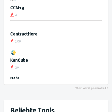
CCM19
4
ContractHero
109
KenCube
39
Mehr
Wer wird promotet?
Beliebte Tools