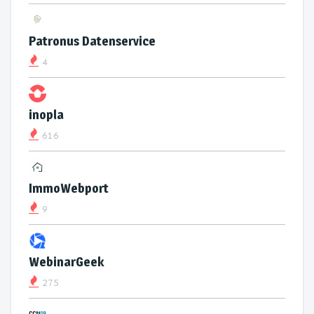
Patronus Datenservice
4
inopla
616
ImmoWebport
9
WebinarGeek
275