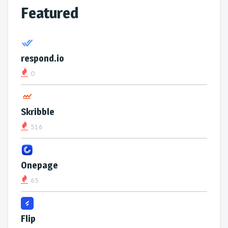
Featured
respond.io
0
Skribble
516
Onepage
65
Flip