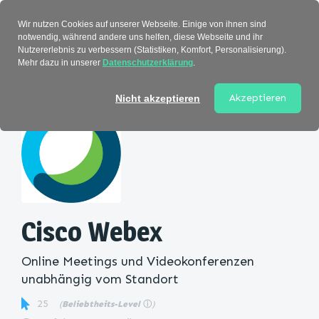
Verzeichnis
Wir nutzen Cookies auf unserer Webseite. Einige von ihnen sind
notwendig, während andere uns helfen, diese Webseite und ihr
Nutzererlebnis zu verbessern (Statistiken, Komfort, Personalisierung).
Mehr dazu in unserer
Datenschutzerklärung
.
Startseite
>
Kategorie
> Cisco Webex
Akzeptieren
Nicht akzeptieren
Cisco Webex
Online Meetings und Videokonferenzen
unabhängig vom Standort
25
(
Beliebtheits-Level
ⓘ
)