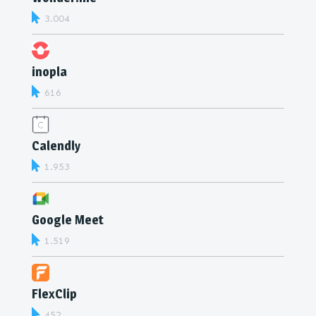
3.004
inopla
616
Calendly
1.953
Google Meet
1.519
FlexClip
452