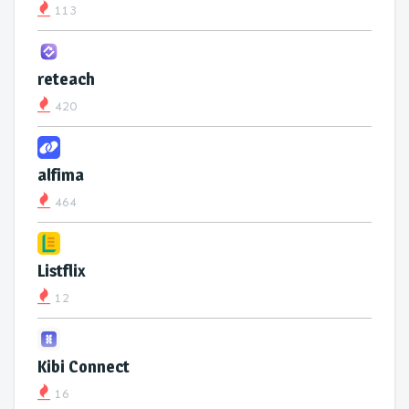
113
reteach
420
alfima
464
Listflix
12
Kibi Connect
16