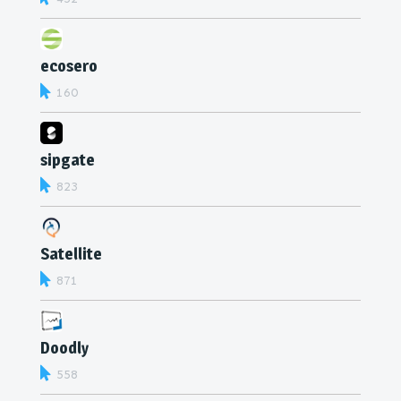
ecosero
160
sipgate
823
Satellite
871
Doodly
558