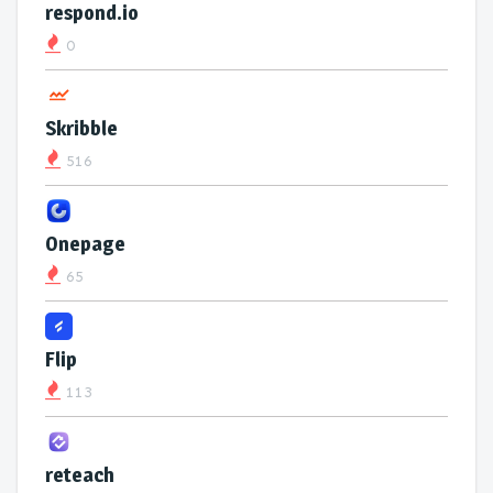
respond.io
0
Skribble
516
Onepage
65
Flip
113
reteach