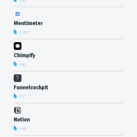
268
Mentimeter
1.893
Chimpify
541
Funnelcockpit
217
Notion
348