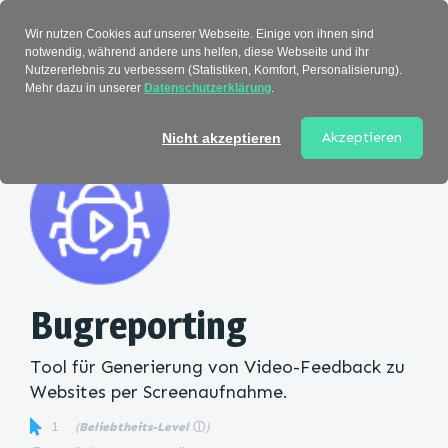
Verzeichnis
Wir nutzen Cookies auf unserer Webseite. Einige von ihnen sind
notwendig, während andere uns helfen, diese Webseite und ihr
Nutzererlebnis zu verbessern (Statistiken, Komfort, Personalisierung).
Mehr dazu in unserer
Datenschutzerklärung
.
Startseite
>
Kategorie
> Bugreporting
Akzeptieren
Nicht akzeptieren
Bugreporting
Tool für Generierung von Video-Feedback zu
Websites per Screenaufnahme.
1
(
Beliebtheits-Level
ⓘ
)