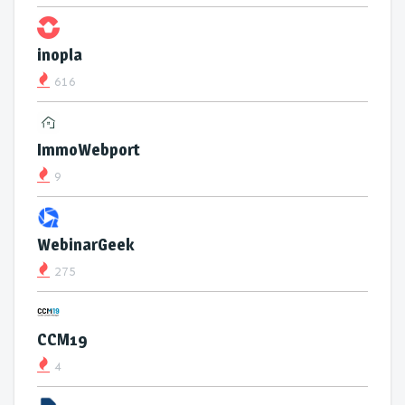
inopla
616
ImmoWebport
9
WebinarGeek
275
CCM19
4