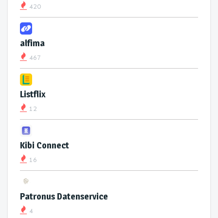
420
alfima
467
Listflix
12
Kibi Connect
16
Patronus Datenservice
4