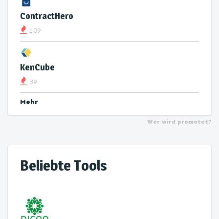
ContractHero
109
KenCube
39
Mehr
Wer wird promotet?
Beliebte Tools