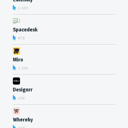
1.953
Spacedesk
878
Miro
1.296
Designrr
436
Whereby