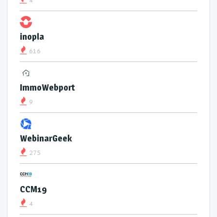
4
inopla
616
ImmoWebport
9
WebinarGeek
275
CCM19
4