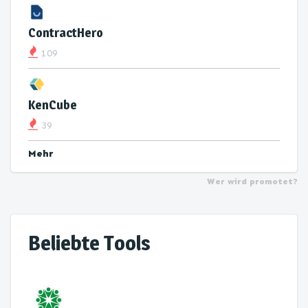
ContractHero
109
KenCube
39
Mehr
Wer wird promotet?
Beliebte Tools