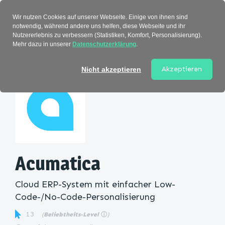
Verzeichnis
Wir nutzen Cookies auf unserer Webseite. Einige von ihnen sind
notwendig, während andere uns helfen, diese Webseite und ihr
Nutzererlebnis zu verbessern (Statistiken, Komfort, Personalisierung).
Mehr dazu in unserer
Datenschutzerklärung
.
Startseite
>
Kategorie
> Acumatica
Akzeptieren
Nicht akzeptieren
Acumatica
Cloud ERP-System mit einfacher Low-
Code-/No-Code-Personalisierung
13
(
Beliebtheits-Level
ⓘ
)