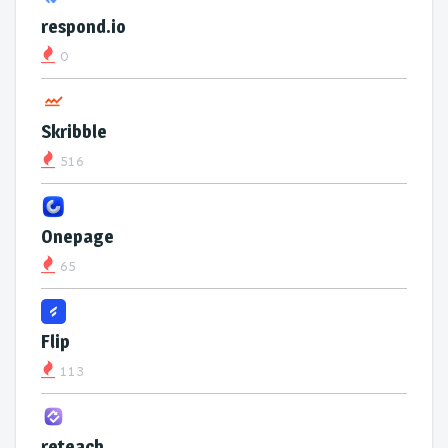
respond.io
0
Skribble
516
Onepage
65
Flip
113
reteach