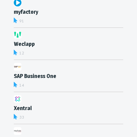
myfactory
91
Weclapp
12
SAP Business One
14
Xentral
33