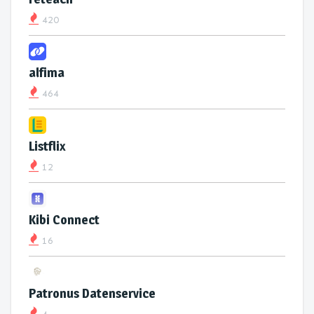
420
alfima
464
Listflix
12
Kibi Connect
16
Patronus Datenservice