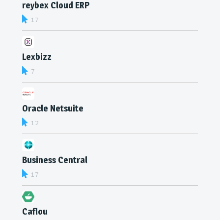
reybex Cloud ERP
17
Lexbizz
7
Oracle Netsuite
12
Business Central
17
Caflou