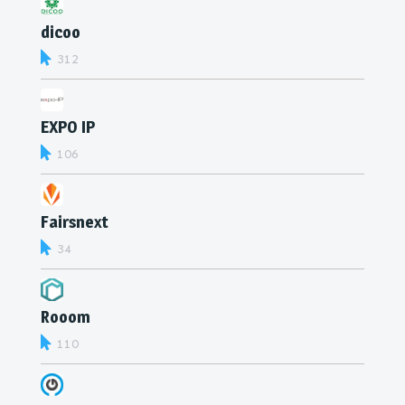
dicoo
312
EXPO IP
106
Fairsnext
34
Rooom
110