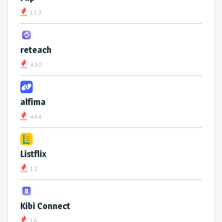
113
reteach
420
alfima
464
Listflix
12
Kibi Connect
16