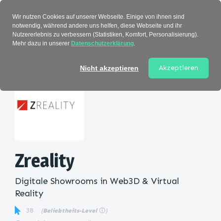
Verzeichnis
Wir nutzen Cookies auf unserer Webseite. Einige von ihnen sind
notwendig, während andere uns helfen, diese Webseite und ihr
Nutzererlebnis zu verbessern (Statistiken, Komfort, Personalisierung).
Mehr dazu in unserer
Datenschutzerklärung
.
Startseite
>
Kategorie
> Zreality
Akzeptieren
Nicht akzeptieren
Zreality
Digitale Showrooms in Web3D & Virtual
Reality
38
(
Beliebtheits-Level
ⓘ
)