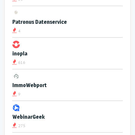
Patronus Datenservice
4
inopla
616
ImmoWebport
9
WebinarGeek
275