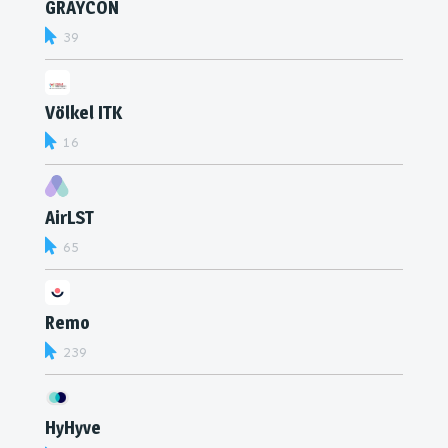
GRAYCON
39
Völkel ITK
16
AirLST
65
Remo
239
HyHyve