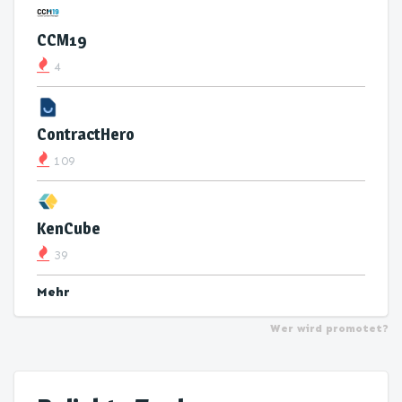
CCM19
4
ContractHero
109
KenCube
39
Mehr
Wer wird promotet?