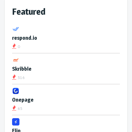
Featured
respond.io
0
Skribble
516
Onepage
65
Flip