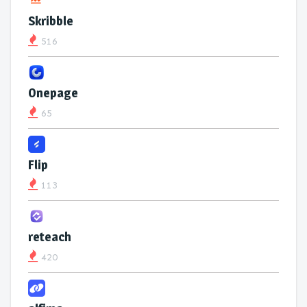
Skribble
516
Onepage
65
Flip
113
reteach
420