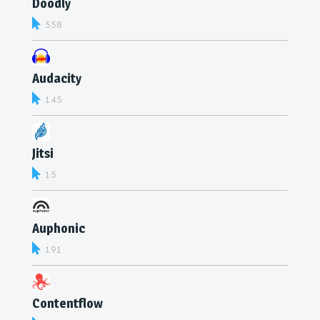
Doodly
558
Audacity
145
Jitsi
15
Auphonic
191
Contentflow