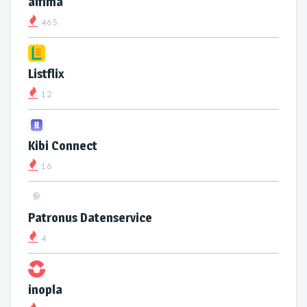
alfima
465
Listflix
12
Kibi Connect
16
Patronus Datenservice
4
inopla