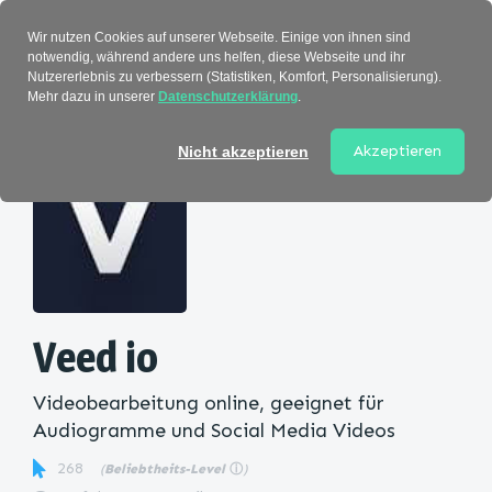
Verzeichnis
Wir nutzen Cookies auf unserer Webseite. Einige von ihnen sind
notwendig, während andere uns helfen, diese Webseite und ihr
Nutzererlebnis zu verbessern (Statistiken, Komfort, Personalisierung).
Mehr dazu in unserer
Datenschutzerklärung
.
Startseite
>
Kategorie
> Veed io
Akzeptieren
Nicht akzeptieren
Veed io
Videobearbeitung online, geeignet für
Audiogramme und Social Media Videos
268
(
Beliebtheits-Level
ⓘ
)