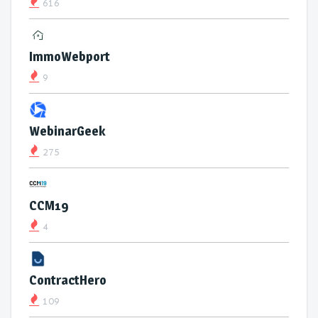
616
ImmoWebport
9
WebinarGeek
275
CCM19
4
ContractHero
109