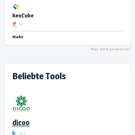
KenCube
39
Mehr
Wer wird promotet?
Beliebte Tools
dicoo
312