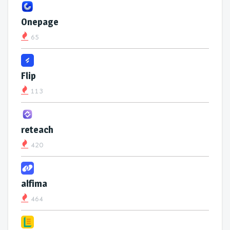
Onepage
65
Flip
113
reteach
420
alfima
464