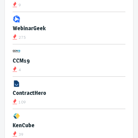
9
WebinarGeek
275
CCM19
4
ContractHero
109
KenCube
39