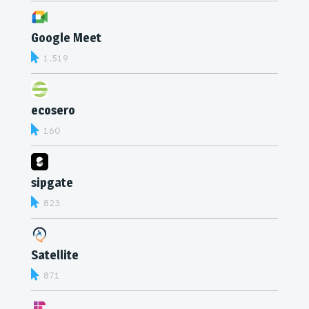
Google Meet
1.519
ecosero
160
sipgate
823
Satellite
871