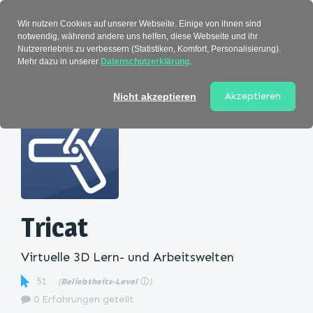
Verzeichnis
Wir nutzen Cookies auf unserer Webseite. Einige von ihnen sind
notwendig, während andere uns helfen, diese Webseite und ihr
Nutzererlebnis zu verbessern (Statistiken, Komfort, Personalisierung).
Mehr dazu in unserer
Datenschutzerklärung
.
Startseite
>
Kategorie
> Tricat
Akzeptieren
Nicht akzeptieren
Tricat
Virtuelle 3D Lern- und Arbeitswelten
51
(
Beliebtheits-Level
ⓘ
)
0 Erfahrungen geteilt