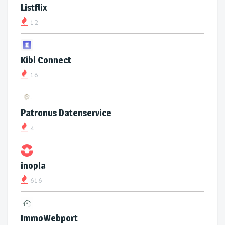
Listflix
12
Kibi Connect
16
Patronus Datenservice
4
inopla
616
ImmoWebport