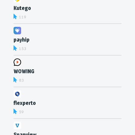
Kutego
119
payhip
153
WOWING
83
flexperto
59
Snapview