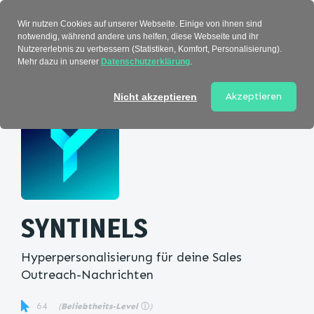
Verzeichnis
Wir nutzen Cookies auf unserer Webseite. Einige von ihnen sind
notwendig, während andere uns helfen, diese Webseite und ihr
Nutzererlebnis zu verbessern (Statistiken, Komfort, Personalisierung).
Mehr dazu in unserer
Datenschutzerklärung
.
Startseite
>
Kategorie
> SYNTINELS
Akzeptieren
Nicht akzeptieren
SYNTINELS
Hyperpersonalisierung für deine Sales
Outreach-Nachrichten
64
(
Beliebtheits-Level
ⓘ
)