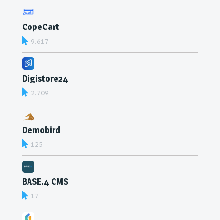
CopeCart
9.617
Digistore24
2.709
Demobird
125
BASE.4 CMS
17