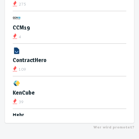
275
CCM19
4
ContractHero
109
KenCube
39
Mehr
Wer wird promotet?