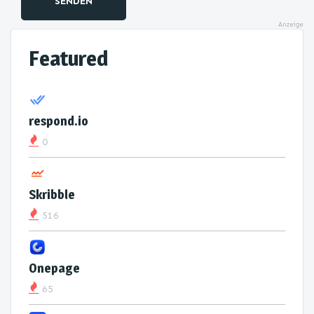
SENDEN
Anzeige
Featured
respond.io
0
Skribble
516
Onepage
65