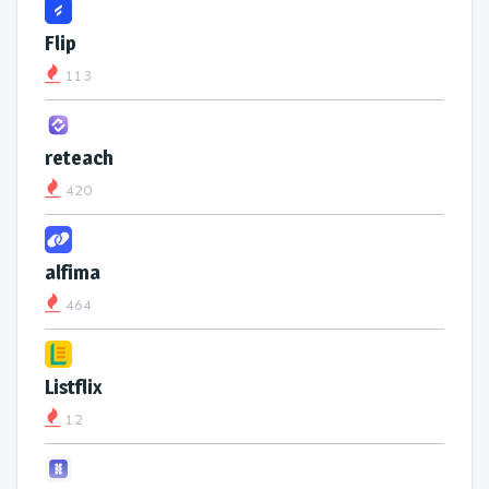
Flip
113
reteach
420
alfima
464
Listflix
12