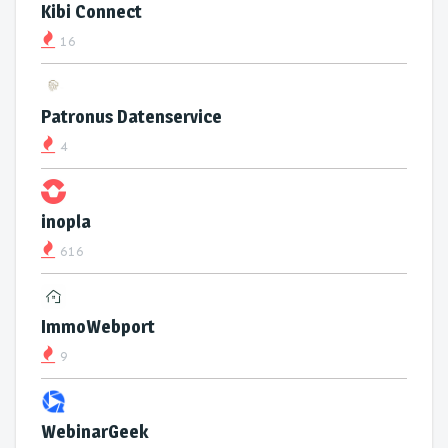
Kibi Connect
16
Patronus Datenservice
4
inopla
616
ImmoWebport
9
WebinarGeek