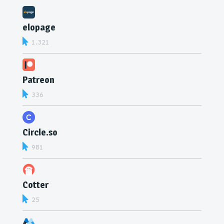
elopage
1.321
Patreon
336
Circle.so
981
Cotter
25