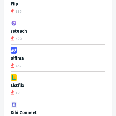
Flip
113
reteach
420
alfima
467
Listflix
12
Kibi Connect