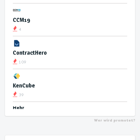
CCM19
4
ContractHero
109
KenCube
39
Mehr
Wer wird promotet?