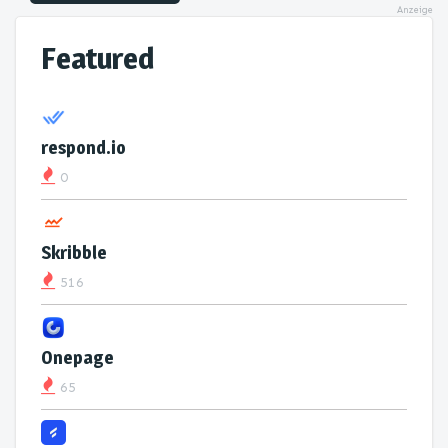
Anzeige
Featured
respond.io
0
Skribble
516
Onepage
65