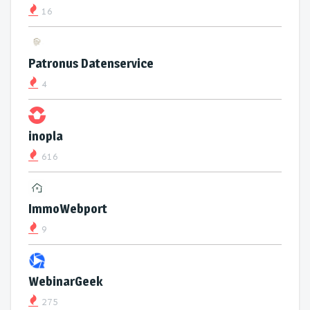
16
Patronus Datenservice
4
inopla
616
ImmoWebport
9
WebinarGeek
275