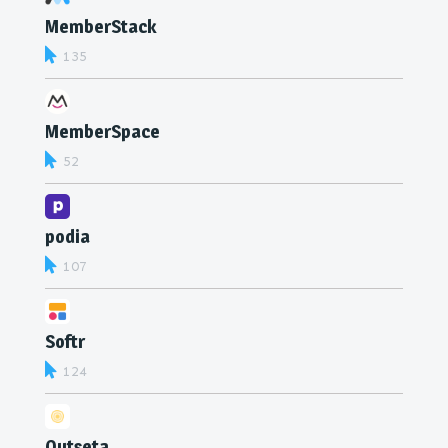
MemberStack
135
MemberSpace
52
podia
107
Softr
124
Outseta