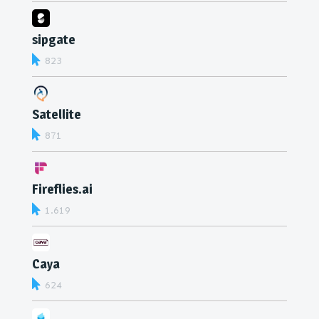
sipgate
823
Satellite
871
Fireflies.ai
1.619
Caya
624