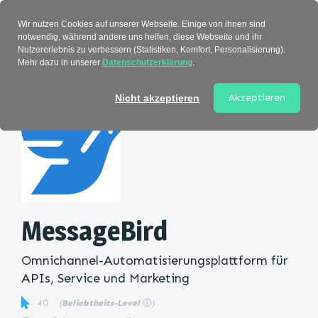
Verzeichnis
Wir nutzen Cookies auf unserer Webseite. Einige von ihnen sind
notwendig, während andere uns helfen, diese Webseite und ihr
Nutzererlebnis zu verbessern (Statistiken, Komfort, Personalisierung).
Mehr dazu in unserer
Datenschutzerklärung
.
Startseite
>
Kategorie
> MessageBird
Akzeptieren
Nicht akzeptieren
MessageBird
Omnichannel-Automatisierungsplattform für
APIs, Service und Marketing
40
(
Beliebtheits-Level
ⓘ
)