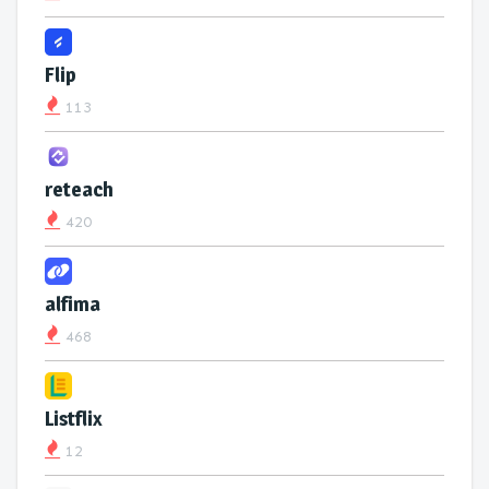
Flip
113
reteach
420
alfima
468
Listflix
12