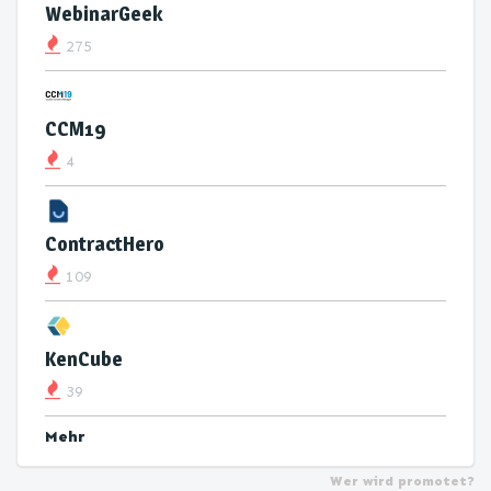
WebinarGeek
275
CCM19
4
ContractHero
109
KenCube
39
Mehr
Wer wird promotet?