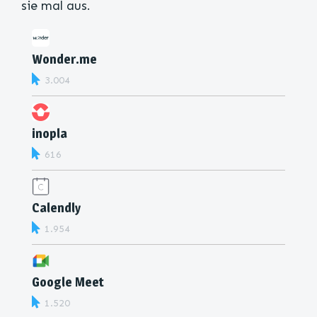
sie mal aus.
Wonder.me
3.004
inopla
616
Calendly
1.954
Google Meet
1.520