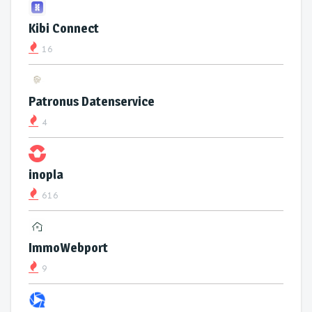
Kibi Connect
16
Patronus Datenservice
4
inopla
616
ImmoWebport
9