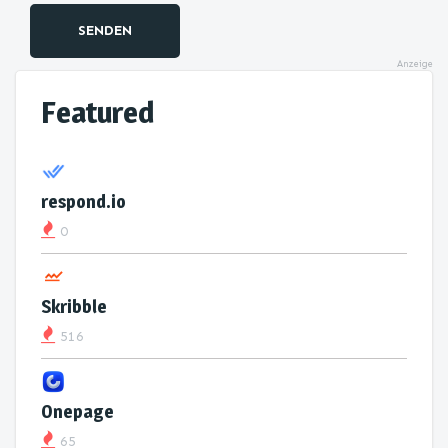
SENDEN
Anzeige
Featured
respond.io
0
Skribble
516
Onepage
65