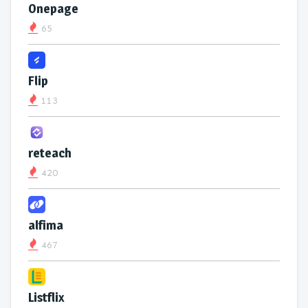
Onepage
65
Flip
113
reteach
420
alfima
467
Listflix