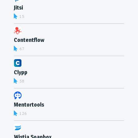
Jitsi
15
Contentflow
67
Clypp
58
Mentortools
126
Wistia Soapbox