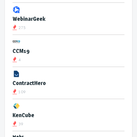
WebinarGeek
275
CCM19
4
ContractHero
109
KenCube
39
Mehr