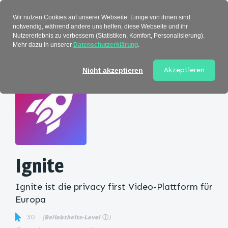
Verzeichnis
Wir nutzen Cookies auf unserer Webseite. Einige von ihnen sind
notwendig, während andere uns helfen, diese Webseite und ihr
Nutzererlebnis zu verbessern (Statistiken, Komfort, Personalisierung).
Mehr dazu in unserer
Datenschutzerklärung
.
Startseite
>
Kategorie
> Ignite
Akzeptieren
Nicht akzeptieren
Ignite
Ignite ist die privacy first Video-Plattform für
Europa
30
(
Beliebtheits-Level
ⓘ
)