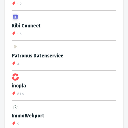
12
Kibi Connect
16
Patronus Datenservice
4
inopla
616
ImmoWebport
9