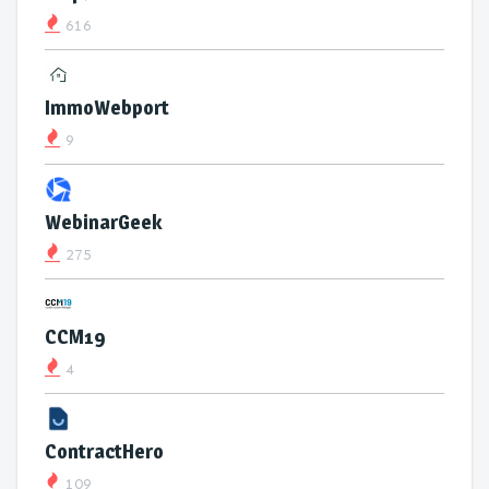
616
ImmoWebport
9
WebinarGeek
275
CCM19
4
ContractHero
109