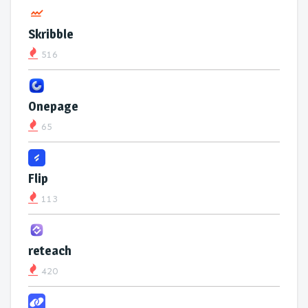
Skribble
516
Onepage
65
Flip
113
reteach
420