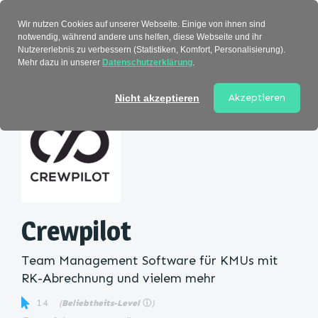
Verzeichnis
Wir nutzen Cookies auf unserer Webseite. Einige von ihnen sind
notwendig, während andere uns helfen, diese Webseite und ihr
Nutzererlebnis zu verbessern (Statistiken, Komfort, Personalisierung).
Mehr dazu in unserer
Datenschutzerklärung
.
Startseite
>
Kategorie
> Crewpilot
Akzeptieren
Nicht akzeptieren
Crewpilot
Team Management Software für KMUs mit
RK-Abrechnung und vielem mehr
14
(
Beliebtheits-Level
ⓘ
)