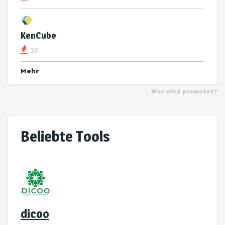
KenCube
39
Mehr
Wer wird promotet?
Beliebte Tools
dicoo