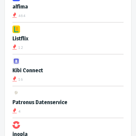
alfima
464
Listflix
12
Kibi Connect
16
Patronus Datenservice
4
inopla