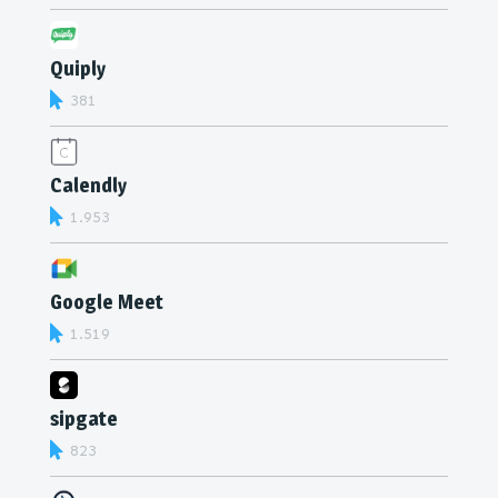
Quiply
381
Calendly
1.953
Google Meet
1.519
sipgate
823