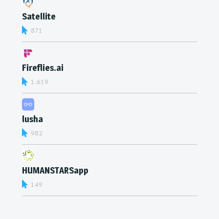
Satellite
871
Fireflies.ai
1.619
lusha
982
HUMANSTARSapp
149