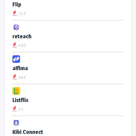
Flip
113
reteach
420
alfima
464
Listflix
12
Kibi Connect