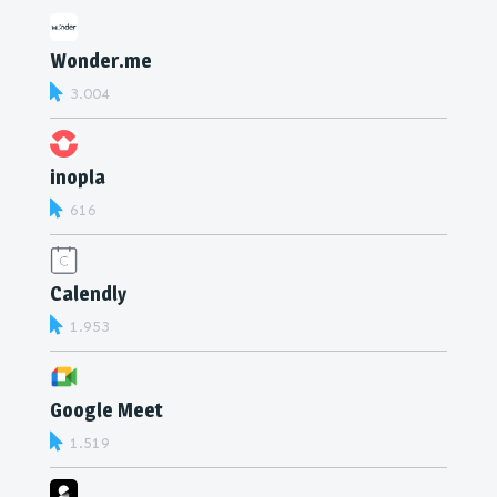
Wonder.me
3.004
inopla
616
Calendly
1.953
Google Meet
1.519