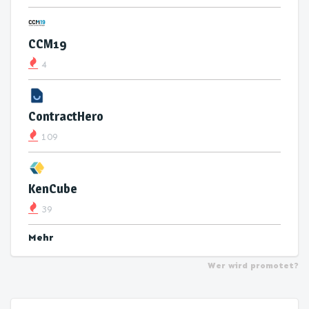
CCM19
4
ContractHero
109
KenCube
39
Mehr
Wer wird promotet?