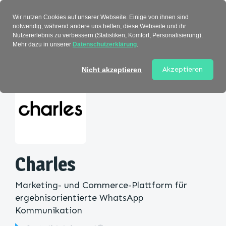
Verzeichnis
Wir nutzen Cookies auf unserer Webseite. Einige von ihnen sind
notwendig, während andere uns helfen, diese Webseite und ihr
Nutzererlebnis zu verbessern (Statistiken, Komfort, Personalisierung).
Mehr dazu in unserer
Datenschutzerklärung
.
Startseite
>
Kategorie
> Charles
Akzeptieren
Nicht akzeptieren
Charles
Marketing- und Commerce-Plattform für
ergebnisorientierte WhatsApp
Kommunikation