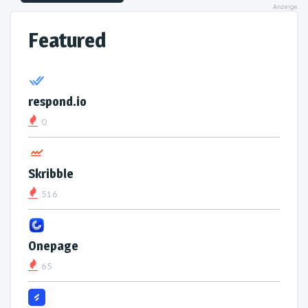
Anzeige
Featured
respond.io
0
Skribble
516
Onepage
65