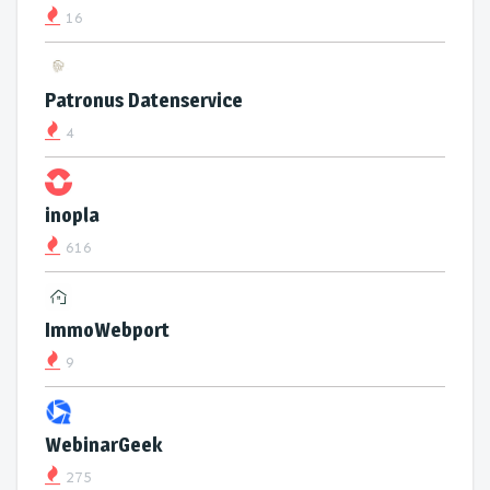
16
Patronus Datenservice
4
inopla
616
ImmoWebport
9
WebinarGeek
275