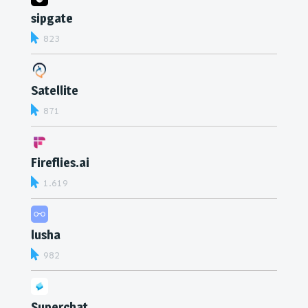
sipgate
823
Satellite
871
Fireflies.ai
1.619
lusha
982
Superchat